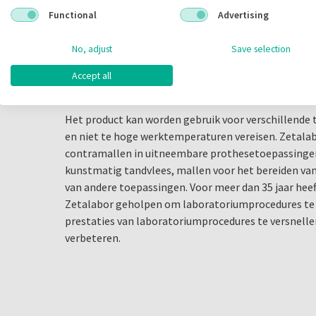
Omschrijving
Functional
Advertising
Zetalabor
No, adjust
Save selection
Zetalabor is condensatiesillicone is ontworpen spe
laboratoria en wordt gekenmerkt door een hoge ha
Accept all
eigenschappen.
Het product kan worden gebruik voor verschillende t
en niet te hoge werktemperaturen vereisen. Zetala
contramallen in uitneembare prothesetoepassinge
kunstmatig tandvlees, mallen voor het bereiden van
van andere toepassingen. Voor meer dan 35 jaar hee
Zetalabor geholpen om laboratoriumprocedures te v
prestaties van laboratoriumprocedures te versnellen
verbeteren.