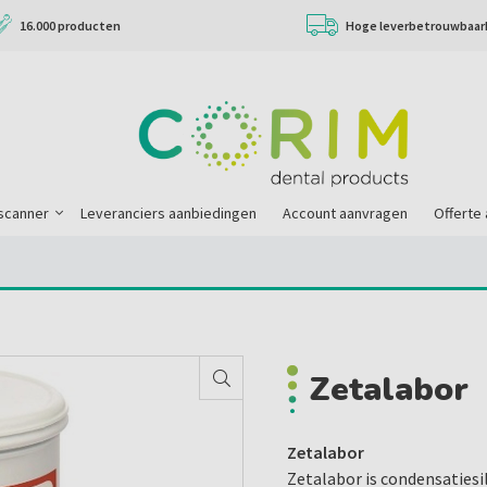
16.000 producten
Hoge leverbetrouwbaar
scanner
Leveranciers aanbiedingen
Account aanvragen
Offerte
Zetalabor
Zetalabor
Zetalabor is condensatiesi