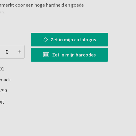
nmerkt door een hoge hardheid en goede
en.
ruik voor verschillende toepassingen die een korte
temperaturen vereisen. Zetalabor wordt aanbevolen
Zet in
mijn catalogus
neembare prothesetoepassingen, maskers voor het
vlees, mallen voor het bereiden van zelf
Zet in
mijn barcodes
van andere toepassingen. Voor meer dan 35 jaar
van Zetalabor geholpen om laboratoriumprocedures
01
jks prestaties van laboratoriumprocedures te
restaties te verbeteren.
rmack
790
kg