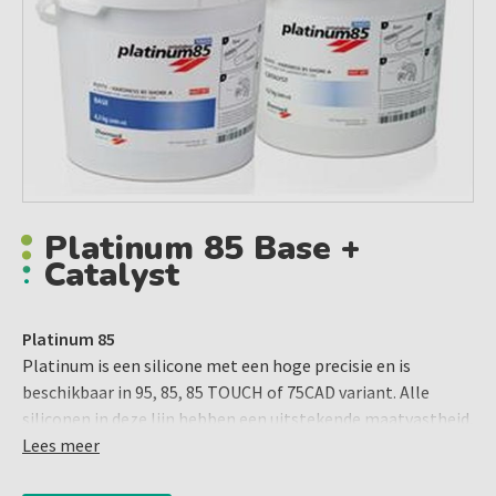
Platinum 85 Base +
Catalyst
Platinum 85
Platinum is een silicone met een hoge precisie en is
beschikbaar in 95, 85, 85 TOUCH of 75CAD variant. Alle
siliconen in deze lijn hebben een uitstekende maatvastheid,
korte werktijden en zijn makkelijk te gebruiken.
Lees meer