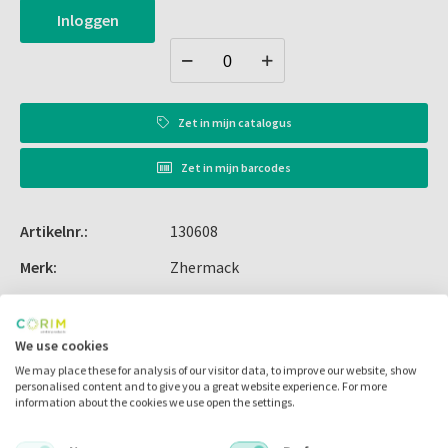
Zhermack biedt een compleet systeem van plamuur-
Inloggen
siliconen met verschillende hardheden, die hoge prestaties
leveren bij diverse toepassingen, waaronder
tandheelkundige esthetiek. Bijvoorbeeld de Platinum 75
CAD-silicone is ontworpen voor het scannen met CAD/CAM-
systemen en is ideaal in combinatie met Platinum 95 voor
Zet in
mijn catalogus
een uitstekende reproductie van details.
Zet in
mijn barcodes
Aanbevolen voor het maken van maskers en mallen
Artikelnr.:
130608
Merk:
Zhermack
Code fabrikant:
C400727
Inhoud:
2x 450.00 gram
We use cookies
We may place these for analysis of our visitor data, to improve our website, show
Voorraad:
personalised content and to give you a great website experience. For more
information about the cookies we use open the settings.