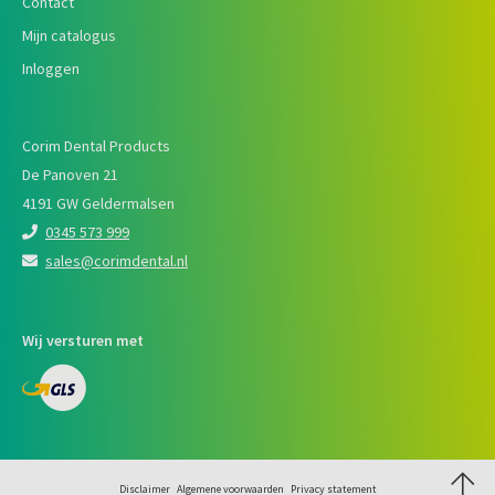
Contact
Mijn catalogus
Inloggen
Corim Dental Products
De Panoven 21
4191 GW Geldermalsen
0345 573 999
sales@corimdental.nl
Wij versturen met
Disclaimer
Algemene voorwaarden
Privacy statement