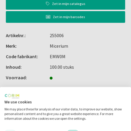
Zet in
mijn catalogus
Zet in
mijn barcodes
Artikelnr.:
255006
Merk:
Micerium
Code fabrikant:
EMW0M
Inhoud:
100.00 stuks
Voorraad:
We use cookies
Alternatieve producten
We may place these for analysis of our visitor data, to improve our website, show
personalised content and to give you a great website experience. For more
information about the cookies we use open the settings.
Alternatieve producten