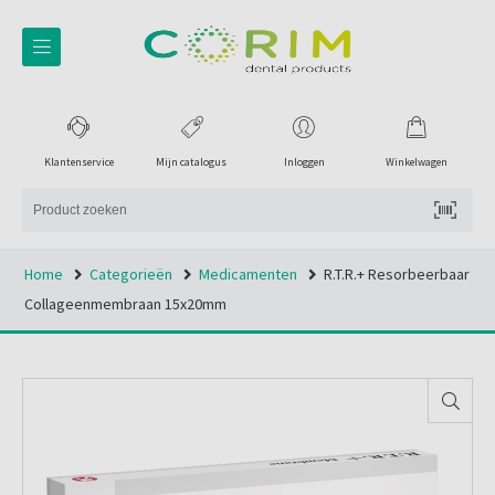
Klantenservice
Mijn catalogus
Inloggen
Winkelwagen
Home
Categorieën
Medicamenten
R.t.r.+ Resorbeerbaar
Collageenmembraan 15x20mm