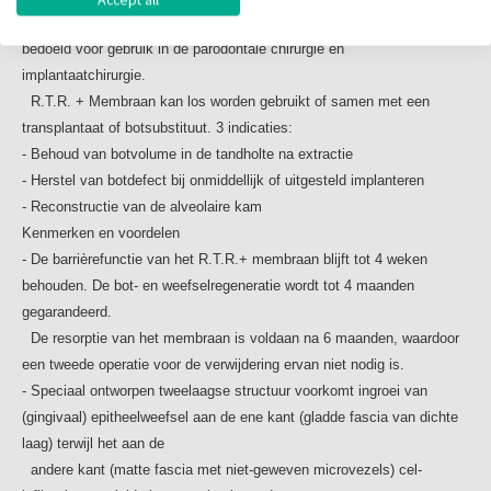
- R.T.R.+ Membraan helpt bij secundaire genezing in geval
- R.T.R. + Membraan is een resorbeerbaar synthetisch membraan,
van blootstelling en ondersteunt afsluiting van het
bedoeld voor gebruik in de parodontale chirurgie en
wondoppervlak binnen 2 weken
implantaatchirurgie.
R.T.R. + Membraan kan los worden gebruikt of samen met een
transplantaat of botsubstituut. 3 indicaties:
- Behoud van botvolume in de tandholte na extractie
- Herstel van botdefect bij onmiddellijk of uitgesteld implanteren
- Reconstructie van de alveolaire kam
Kenmerken en voordelen
- De barrièrefunctie van het R.T.R.+ membraan blijft tot 4 weken
behouden. De bot- en weefselregeneratie wordt tot 4 maanden
gegarandeerd.
De resorptie van het membraan is voldaan na 6 maanden, waardoor
een tweede operatie voor de verwijdering ervan niet nodig is.
- Speciaal ontworpen tweelaagse structuur voorkomt ingroei van
(gingivaal) epitheelweefsel aan de ene kant (gladde fascia van dichte
laag) terwijl het aan de
andere kant (matte fascia met niet-geweven microvezels) cel-