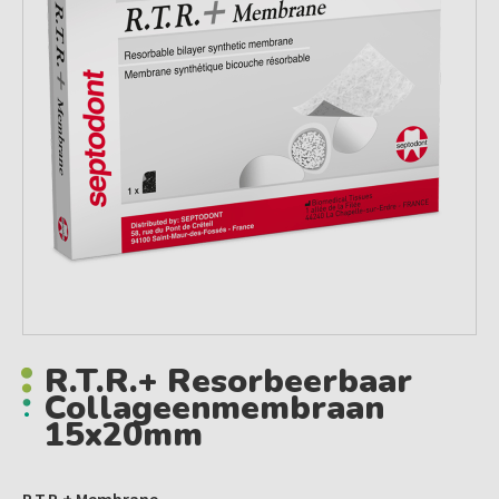
R.t.r.+ Resorbeerbaar
Collageenmembraan
15x20mm