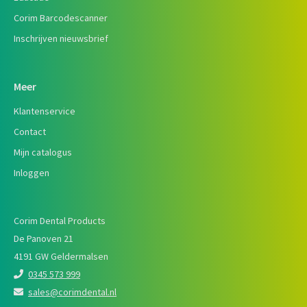
Corim Barcodescanner
Inschrijven nieuwsbrief
Meer
Klantenservice
Contact
Mijn catalogus
Inloggen
Corim Dental Products
De Panoven 21
4191 GW Geldermalsen
0345 573 999
sales@corimdental.nl