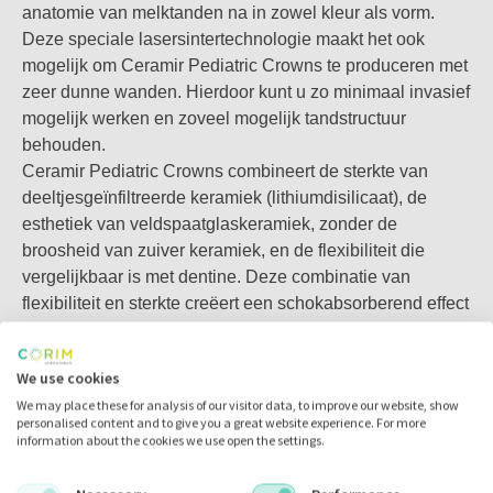
anatomie van melktanden na in zowel kleur als vorm.
behoudt. Het ontwerp van de tandpreparatie is gebaseerd
Deze speciale lasersintertechnologie maakt het ook
op de mate van cariësverwijdering, met een randdikte van
mogelijk om Ceramir Pediatric Crowns te produceren met
0,5 mm.
zeer dunne wanden. Hierdoor kunt u zo minimaal invasief
De kronen volgen de gingivale contouren van natuurlijke
mogelijk werken en zoveel mogelijk tandstructuur
melktanden, waardoor overmatige tandreductie tijdens
behouden.
plaatsing wordt verminderd. De randen worden
Ceramir Pediatric Crowns combineert de sterkte van
supragingivaal of equigingivaal geplaatst, waardoor het
deeltjesgeïnfiltreerde keramiek (lithiumdisilicaat), de
risico op tandvleesbloedingen wordt verminderd en het
esthetiek van veldspaatglaskeramiek, zonder de
plaatsen van de kroon eenvoudig en comfortabel wordt.
broosheid van zuiver keramiek, en de flexibiliteit die
Gebruik de Ceramir Sizing Guide om de juiste kroonmaat te
vergelijkbaar is met dentine. Deze combinatie van
selecteren. De kroon kan worden aangepast aan het
flexibiliteit en sterkte creëert een schokabsorberend effect
preparatieontwerp en worden omgezet in gedeeltelijke
dat schade aan de tegenoverliggende tanden voorkomt.
kronen. Ceramir Pediatric Crowns worden eenvoudig
Het kroonoppervlak is glanzend en glad, wat biofilm en
geplaatst met een lichtuithardend composiet. Deze
We use cookies
bacteriegroei voorkomt. Dit helpt marginale verkleuring,
eenvoudige workflow vereist minimale tandvoorbereiding,
We may place these for analysis of our visitor data, to improve our website, show
secundaire cariës en tandplakvorming te voorkomen.
wat een snelle en veilige behandeling mogelijk maakt. Het
personalised content and to give you a great website experience. For more
Ceramir-kinderkronen zijn biocompatibel, niet-toxisch en
verkort de stoeltijd en verbetert de algehele
information about the cookies we use open the settings.
vrij van Bisfenol A.
behandelervaring voor het kind.