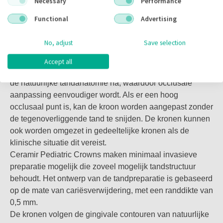
Indien nodig kan elk lichtuithardend composiet worden
Gemakkelijk te hanteren en
Necessary
Performance
gebruikt om Ceramir Pediatric Crowns eenvoudig in de
minimaal invasief
Functional
Advertising
mond te repareren.
No, adjust
Save selection
Ceramir Pediatric Crowns zijn geprefabriceerd voor
Uitstekende esthetiek
melktanden van alle maten en kunnen eenvoudig worden
Accept all
aangepast aan de morfologie van uw patiënt. Ze bootsen
Ceramir Pediatric Crowns zijn geprefabriceerd om perfect
de natuurlijke tandanatomie na, waardoor occlusale
op de tand van een kind te passen, en bieden zowel
aanpassing eenvoudiger wordt. Als er een hoog
geweldige esthetiek als functionaliteit. Het materiaal heeft
occlusaal punt is, kan de kroon worden aangepast zonder
een glasachtige structuur die homogeen is, waardoor het
de tegenoverliggende tand te snijden. De kronen kunnen
een natuurlijke doorschijnendheid en een hoogglanzend
ook worden omgezet in gedeeltelijke kronen als de
oppervlak heeft dat het uiterlijk van een natuurlijke tand
klinische situatie dit vereist.
nabootst in zowel kleur als vorm. Dit geeft het kind een
Ceramir Pediatric Crowns maken minimaal invasieve
mooie en natuurlijke glimlach.
preparatie mogelijk die zoveel mogelijk tandstructuur
behoudt. Het ontwerp van de tandpreparatie is gebaseerd
op de mate van cariësverwijdering, met een randdikte van
®
Redenen om Ceramir
Pediatrische Kronen te gebruiken
0,5 mm.
De kronen volgen de gingivale contouren van natuurlijke
• Gemakkelijk te hanteren