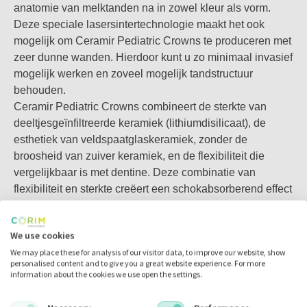
anatomie van melktanden na in zowel kleur als vorm.
behoudt. Het ontwerp van de tandpreparatie is gebaseerd
Deze speciale lasersintertechnologie maakt het ook
op de mate van cariësverwijdering, met een randdikte van
mogelijk om Ceramir Pediatric Crowns te produceren met
0,5 mm.
zeer dunne wanden. Hierdoor kunt u zo minimaal invasief
De kronen volgen de gingivale contouren van natuurlijke
mogelijk werken en zoveel mogelijk tandstructuur
melktanden, waardoor overmatige tandreductie tijdens
behouden.
plaatsing wordt verminderd. De randen worden
Ceramir Pediatric Crowns combineert de sterkte van
supragingivaal of equigingivaal geplaatst, waardoor het
deeltjesgeïnfiltreerde keramiek (lithiumdisilicaat), de
risico op tandvleesbloedingen wordt verminderd en het
esthetiek van veldspaatglaskeramiek, zonder de
plaatsen van de kroon eenvoudig en comfortabel wordt.
broosheid van zuiver keramiek, en de flexibiliteit die
Gebruik de Ceramir Sizing Guide om de juiste kroonmaat te
vergelijkbaar is met dentine. Deze combinatie van
selecteren. De kroon kan worden aangepast aan het
flexibiliteit en sterkte creëert een schokabsorberend effect
preparatieontwerp en worden omgezet in gedeeltelijke
dat schade aan de tegenoverliggende tanden voorkomt.
kronen. Ceramir Pediatric Crowns worden eenvoudig
Het kroonoppervlak is glanzend en glad, wat biofilm en
geplaatst met een lichtuithardend composiet. Deze
We use cookies
bacteriegroei voorkomt. Dit helpt marginale verkleuring,
eenvoudige workflow vereist minimale tandvoorbereiding,
We may place these for analysis of our visitor data, to improve our website, show
secundaire cariës en tandplakvorming te voorkomen.
wat een snelle en veilige behandeling mogelijk maakt. Het
personalised content and to give you a great website experience. For more
Ceramir-kinderkronen zijn biocompatibel, niet-toxisch en
verkort de stoeltijd en verbetert de algehele
information about the cookies we use open the settings.
vrij van Bisfenol A.
behandelervaring voor het kind.