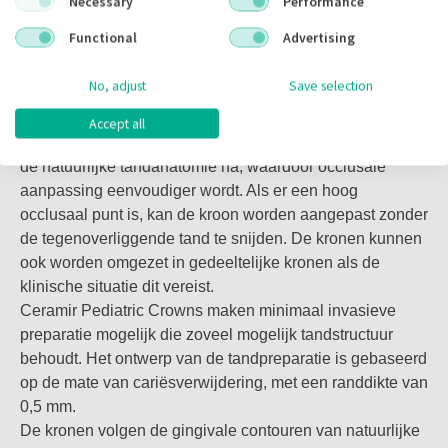
Indien nodig kan elk lichtuithardend composiet worden
Gemakkelijk te hanteren en
Necessary
Performance
gebruikt om Ceramir Pediatric Crowns eenvoudig in de
minimaal invasief
Functional
Advertising
mond te repareren.
No, adjust
Save selection
Ceramir Pediatric Crowns zijn geprefabriceerd voor
Uitstekende esthetiek
melktanden van alle maten en kunnen eenvoudig worden
Accept all
aangepast aan de morfologie van uw patiënt. Ze bootsen
Ceramir Pediatric Crowns zijn geprefabriceerd om perfect
de natuurlijke tandanatomie na, waardoor occlusale
op de tand van een kind te passen, en bieden zowel
aanpassing eenvoudiger wordt. Als er een hoog
geweldige esthetiek als functionaliteit. Het materiaal heeft
occlusaal punt is, kan de kroon worden aangepast zonder
een glasachtige structuur die homogeen is, waardoor het
de tegenoverliggende tand te snijden. De kronen kunnen
een natuurlijke doorschijnendheid en een hoogglanzend
ook worden omgezet in gedeeltelijke kronen als de
oppervlak heeft dat het uiterlijk van een natuurlijke tand
klinische situatie dit vereist.
nabootst in zowel kleur als vorm. Dit geeft het kind een
Ceramir Pediatric Crowns maken minimaal invasieve
mooie en natuurlijke glimlach.
preparatie mogelijk die zoveel mogelijk tandstructuur
behoudt. Het ontwerp van de tandpreparatie is gebaseerd
op de mate van cariësverwijdering, met een randdikte van
®
Redenen om Ceramir
Pediatrische Kronen te gebruiken
0,5 mm.
De kronen volgen de gingivale contouren van natuurlijke
• Gemakkelijk te hanteren