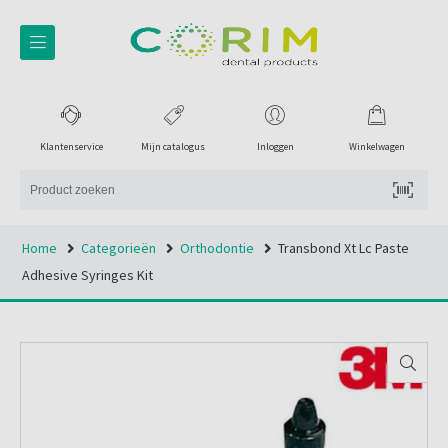
Klantenservice
Mijn catalogus
Inloggen
Winkelwagen
Home
Categorieën
Orthodontie
Transbond Xt Lc Paste
Adhesive Syringes Kit