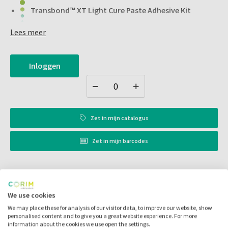
Transbond™ XT Light Cure Paste Adhesive Kit
Lees meer
Snelle uitharding waardoor de boogdraad onmiddellijk
bevestigd kan worden
Inloggen
Verlengde werktijd voor een nauwkeurige plaatsing
Efficiënte verlijming van keramische en metalen beugel
Zet in
mijn catalogus
Zet in
mijn barcodes
Artikelnr.:
106013
Merk:
3M Unitek
We use cookies
We may place these for analysis of our visitor data, to improve our website, show
Code fabrikant:
712-035
personalised content and to give you a great website experience. For more
information about the cookies we use open the settings.