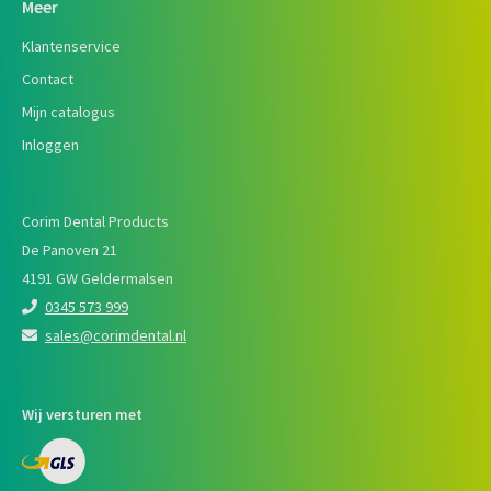
Meer
Klantenservice
Contact
Mijn catalogus
Inloggen
Corim Dental Products
De Panoven 21
4191 GW Geldermalsen
0345 573 999
sales@corimdental.nl
Wij versturen met