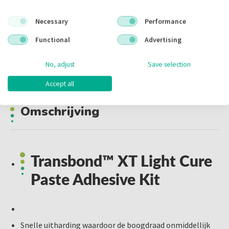
Inhoud:
2x 4.00 gr + tips
Voorraad:
Necessary
Performance
Functional
Advertising
No, adjust
Save selection
Omschrijving
Accept all
Omschrijving
Transbond™ XT Light Cure
Paste Adhesive Kit
Snelle uitharding waardoor de boogdraad onmiddellijk