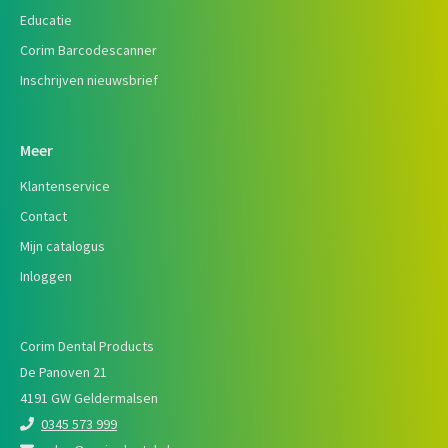
Educatie
Corim Barcodescanner
Inschrijven nieuwsbrief
Meer
Klantenservice
Contact
Mijn catalogus
Inloggen
Corim Dental Products
De Panoven 21
4191 GW Geldermalsen
0345 573 999