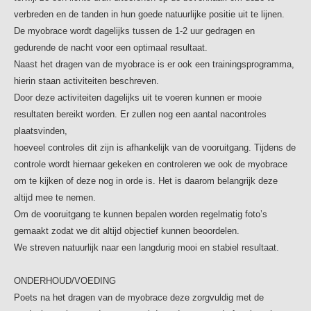
ONDERHOUD/VOEDING
verbreden en de tanden in hun goede natuurlijke positie uit te lijnen.
Poets na het dragen van de myobrace deze zorgvuldig met
De myobrace wordt dagelijks tussen de 1-2 uur gedragen en
de tandenborstel en tandpasta, spoel deze daarna goed af
gedurende de nacht voor een optimaal resultaat.
en berg hem op in
Naast het dragen van de myobrace is er ook een trainingsprogramma,
het beugelbakje. Gebruik nooit heet of kokend water,
hierin staan activiteiten beschreven.
hierdoor smelt de beugel.
Door deze activiteiten dagelijks uit te voeren kunnen er mooie
Maak ook het beugelbakje regelmatig schoon om
resultaten bereikt worden. Er zullen nog een aantal nacontroles
onaangename geurtjes te voorkomen. Soms kunnen er op
plaatsvinden,
de beugel blijvende witte plekjes
hoeveel controles dit zijn is afhankelijk van de vooruitgang. Tijdens de
zitten die niet direct weggepoetst kunnen worden. Dit is
controle wordt hiernaar gekeken en controleren we ook de myobrace
aanslag of tandsteen. Dit kan verwijderd worden door de
om te kijken of deze nog in orde is. Het is daarom belangrijk deze
beugel in een glas te
altijd mee te nemen.
leggen met een reinigingstablet. Natuurazijn met water
Om de vooruitgang te kunnen bepalen worden regelmatig foto’s
kan ook. Na ongeveer een half uur kan de beugel schoon
gemaakt zodat we dit altijd objectief kunnen beoordelen.
worden gepoetst met de
We streven natuurlijk naar een langdurig mooi en stabiel resultaat.
tandenborstel. Eventueel met wat tandpasta voor de
smaak.
ONDERHOUD/VOEDING
Poets na het dragen van de myobrace deze zorgvuldig met de