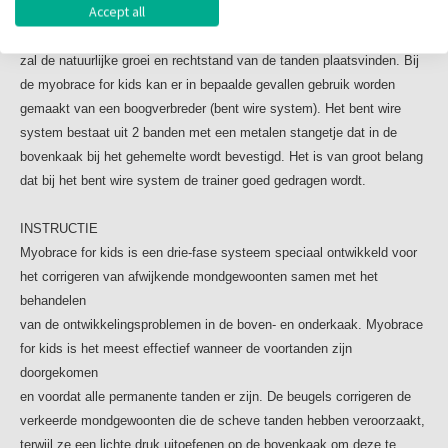
positie uit te lijnen.
Accept all
op en deze gewoonten dienen het best op een zo jong mogelijke
De myobrace wordt dagelijks tussen de 1-2 uur gedragen en
leeftijd behandeld te worden. Zo gauw de oorzaken gecorrigeerd zijn,
gedurende de nacht voor een optimaal resultaat.
zal de natuurlijke groei en rechtstand van de tanden plaatsvinden. Bij
Naast het dragen van de myobrace is er ook een
de myobrace for kids kan er in bepaalde gevallen gebruik worden
trainingsprogramma, hierin staan activiteiten beschreven.
gemaakt van een boogverbreder (bent wire system). Het bent wire
Door deze activiteiten dagelijks uit te voeren kunnen er
system bestaat uit 2 banden met een metalen stangetje dat in de
mooie resultaten bereikt worden. Er zullen nog een aantal
bovenkaak bij het gehemelte wordt bevestigd. Het is van groot belang
nacontroles plaatsvinden,
dat bij het bent wire system de trainer goed gedragen wordt.
hoeveel controles dit zijn is afhankelijk van de vooruitgang.
Tijdens de controle wordt hiernaar gekeken en controleren
INSTRUCTIE
we ook de myobrace
Myobrace for kids is een drie-fase systeem speciaal ontwikkeld voor
om te kijken of deze nog in orde is. Het is daarom belangrijk
het corrigeren van afwijkende mondgewoonten samen met het
deze altijd mee te nemen.
behandelen
Om de vooruitgang te kunnen bepalen worden regelmatig
van de ontwikkelingsproblemen in de boven- en onderkaak. Myobrace
foto’s gemaakt zodat we dit altijd objectief kunnen
for kids is het meest effectief wanneer de voortanden zijn
beoordelen.
doorgekomen
We streven natuurlijk naar een langdurig mooi en stabiel
en voordat alle permanente tanden er zijn. De beugels corrigeren de
resultaat.
verkeerde mondgewoonten die de scheve tanden hebben veroorzaakt,
terwijl ze een lichte druk uitoefenen op de bovenkaak om deze te