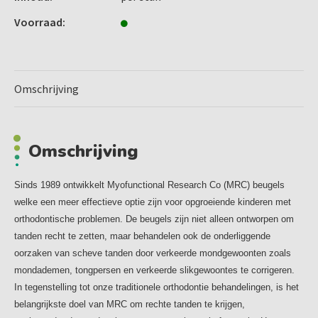
– volwassenen: leeftijd vanaf 15 jaar (myobrace for adults)
Voorraad:
MYOBRACE VOOR KINDEREN
Op de leeftijd van 6-10 jaar krijgen kinderen hun eerste
permanente tanden. In deze fase kunnen de tanden al
Omschrijving
scheef gaan groeien
en kaken zich niet goed ontwikkelen. Gewoonten zoals
mondademen en verkeerde lip- en tongfunctie zijn de
Omschrijving
grootste oorzaak van scheve
tanden en onderontwikkelde kaken. Onderzoek wijst uit
dat, indien deze problemen blijven bestaan in het
Sinds 1989 ontwikkelt Myofunctional Research Co (MRC) beugels
permanente gebit,
welke een meer effectieve optie zijn voor opgroeiende kinderen met
dit vaak complexe orthodontische behandelingen tot
orthodontische problemen. De beugels zijn niet alleen ontworpen om
gevolg heeft. Beugels en het trekken van tanden/kiezen
tanden recht te zetten, maar behandelen ook de onderliggende
lossen deze problemen niet op en deze gewoonten dienen
oorzaken van scheve tanden door verkeerde mondgewoonten zoals
het best op een zo jong mogelijke leeftijd behandeld te
mondademen, tongpersen en verkeerde slikgewoontes te corrigeren.
worden. Zo gauw de oorzaken gecorrigeerd zijn, zal de
In tegenstelling tot onze traditionele orthodontie behandelingen, is het
natuurlijke groei en rechtstand van de tanden plaatsvinden.
belangrijkste doel van MRC om rechte tanden te krijgen,