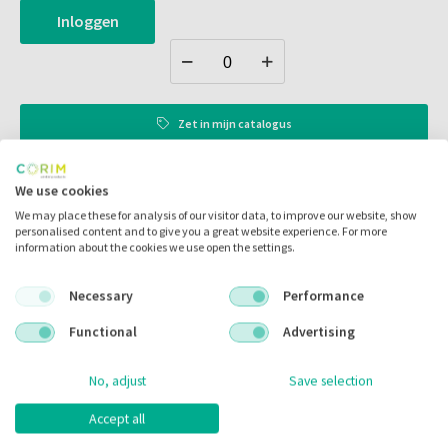
Inloggen
Zet in
mijn catalogus
Zet in
mijn barcodes
We use cookies
We may place these for analysis of our visitor data, to improve our website, show
Artikelnr.:
308009
personalised content and to give you a great website experience. For more
information about the cookies we use open the settings.
Merk:
G&H Orthodontics
Necessary
Performance
Code fabrikant:
37-L1-2U-V
Functional
Advertising
Inhoud:
5.00 stuks
Voorraad:
No, adjust
Save selection
Accept all