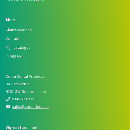
Meer
Klantenservice
Contact
Mijn catalogus
Inloggen
Corim Dental Products
De Panoven 21
4191 GW Geldermalsen
0345 573 999
sales@corimdental.nl
Wij versturen met