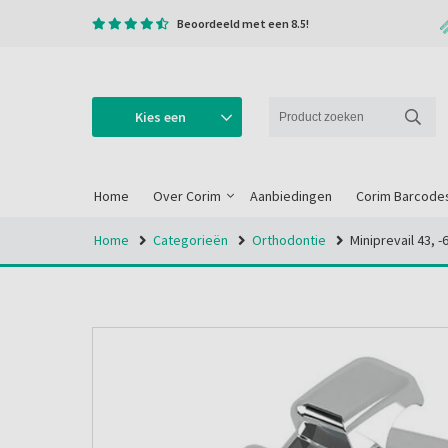
Beoordeeld met een 8.5!
Kies een
categorie
Home
Over Corim
Aanbiedingen
Corim Barcode
Home
Categorieën
Orthodontie
Miniprevail 43, -