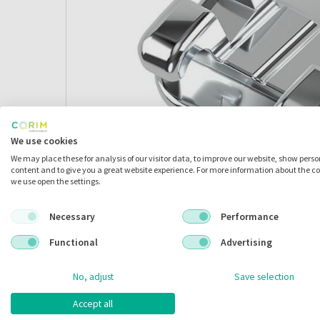
We use cookies
We may place these for analysis of our visitor data, to improve our website, show pers
content and to give you a great website experience. For more information about the c
we use open the settings.
Necessary
Performance
Functional
Advertising
Omschrijving
No, adjust
Save selection
Accept all