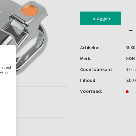
Inloggen
Artikelnr.:
3080
Merk:
G&H 
onalised
Code fabrikant:
37-L
ookies
Inhoud:
5.00 
Voorraad: