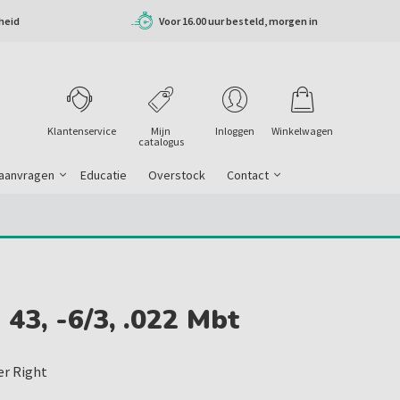
heid
Voor 16.00 uur besteld, morgen in
huis
Klantenservice
Mijn
Inloggen
Winkelwagen
catalogus
 aanvragen
Educatie
Overstock
Contact
 43, -6/3, .022 Mbt
er Right