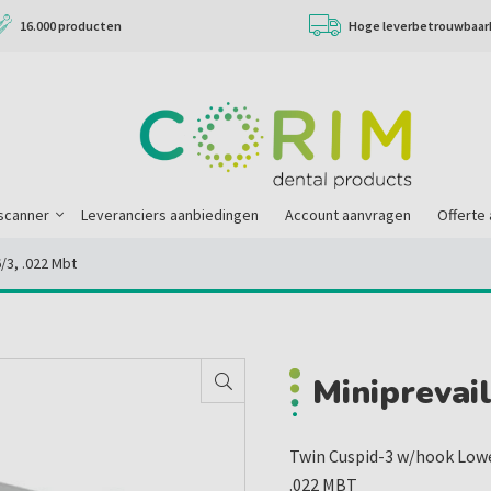
16.000 producten
Hoge leverbetrouwbaar
scanner
Leveranciers aanbiedingen
Account aanvragen
Offerte
6/3, .022 Mbt
Miniprevail
Twin Cuspid-3 w/hook Low
.022 MBT