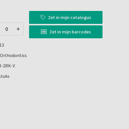
Zet in
mijn catalogus
Zet in
mijn barcodes
13
Orthodontics
3-2RK-V
stuks