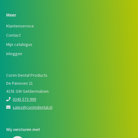
Meer
Klantenservice
Contact
Mijn catalogus
Inloggen
Corim Dental Products
De Panoven 21
4191 GW Geldermalsen
0345 573 999
sales@corimdental.nl
Wij versturen met