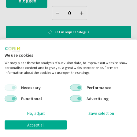
Inloggen
Zet in
mijn catalogus
Zet in
mijn barcodes
We use cookies
We may place these for analysis of our visitor data, to improve our website, show
Artikelnr.:
308015
personalised content and to give you a great website experience. For more
information about the cookies we use open the settings.
Merk:
G&H Orthodontics
Code fabrikant:
37-L5-2RK-V
Necessary
Performance
Inhoud:
5.00 stuks
Functional
Advertising
Voorraad:
No, adjust
Save selection
Accept all