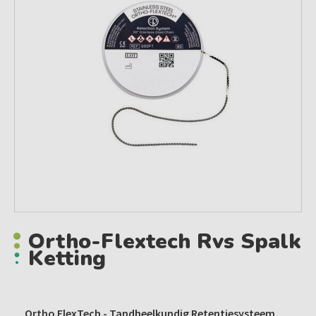
Ortho-Flextech Rvs Spalk
Ketting
Ortho FlexTech - Tandheelkundig Retentiesysteem