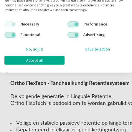
We may place these for analysis of our visitor data, to improve our website, show
Inhoud:
30.00 inch
personalised content and to give you a great website experience. For more
information about the cookies we use open the settings.
Voorraad:
Necessary
Performance
Functional
Advertising
Omschrijving
No, adjust
Save selection
Accept all
Omschrijving
Ortho FlexTech - Tandheelkundig Retentiesysteem
De volgende generatie in Linguale Retentie.
Ortho FlexTech is bedoeld om te worden gebruikt v
Veilige en stabiele passieve retentie op lange ter
Gepatenteerd in elkaar grijpend kettingontwerp