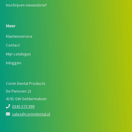
Inschrijven nieuwsbrief
Meer
Klantenservice
Contact
Mijn catalogus
Inloggen
Corim Dental Products
De Panoven 21
4191 GW Geldermalsen
0345 573 999
sales@corimdental.nl