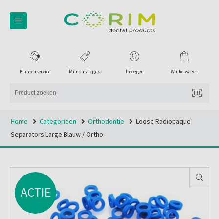
Klantenservice
Mijn catalogus
Inloggen
Winkelwagen
Home
Categorieën
Orthodontie
Loose Radiopaque
Separators Large Blauw / Ortho
ACTIE