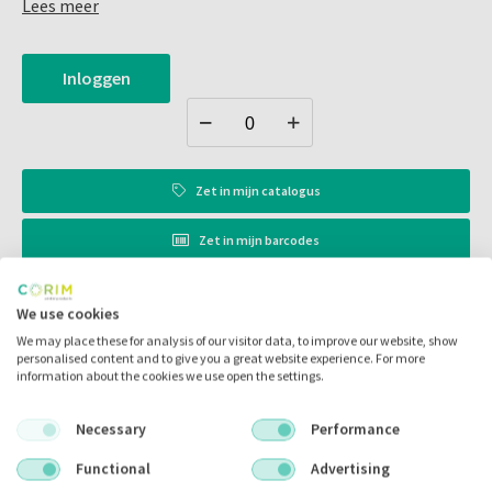
Lees meer
0,193" OD
0,049" dik
Inloggen
1.000 per verpakking
Zet in
mijn catalogus
Zet in
mijn barcodes
Artikelnr.:
308075
We use cookies
We may place these for analysis of our visitor data, to improve our website, show
Merk:
G&H Orthodontics
personalised content and to give you a great website experience. For more
information about the cookies we use open the settings.
Code fabrikant:
325-303
Inhoud:
1000.00 stuks
Necessary
Performance
Voorraad:
Functional
Advertising