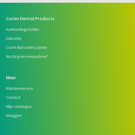
Corim Dental Products
Aanbiedingsfolder
Educatie
Corim Barcodescanner
Inschrijven nieuwsbrief
Meer
Klantenservice
Contact
Mijn catalogus
Inloggen