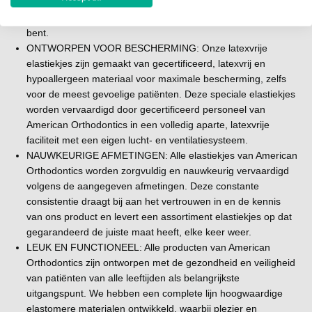
kwaliteitsnormen garanderen dat deze trekkracht voldoet aan
Amerika gemaakte elastieken worden vervaardigd
de prestatie-eisen die u van American Orthodontics gewend
volgens de hoogst mogelijke kwaliteitsnormen en
bent.
ondersteunen orthodontisten op betrouwbare wijze bij
ONTWORPEN VOOR BESCHERMING: Onze latexvrije
het creëren van de glimlach die hun patiënten verdienen.
elastiekjes zijn gemaakt van gecertificeerd, latexvrij en
hypoallergeen materiaal voor maximale bescherming, zelfs
voor de meest gevoelige patiënten. Deze speciale elastiekjes
worden vervaardigd door gecertificeerd personeel van
American Orthodontics in een volledig aparte, latexvrije
faciliteit met een eigen lucht- en ventilatiesysteem.
NAUWKEURIGE AFMETINGEN: Alle elastiekjes van American
Orthodontics worden zorgvuldig en nauwkeurig vervaardigd
volgens de aangegeven afmetingen. Deze constante
consistentie draagt ​​bij aan het vertrouwen in en de kennis
van ons product en levert een assortiment elastiekjes op dat
gegarandeerd de juiste maat heeft, elke keer weer.
LEUK EN FUNCTIONEEL: Alle producten van American
Orthodontics zijn ontworpen met de gezondheid en veiligheid
van patiënten van alle leeftijden als belangrijkste
uitgangspunt. We hebben een complete lijn hoogwaardige
elastomere materialen ontwikkeld, waarbij plezier en