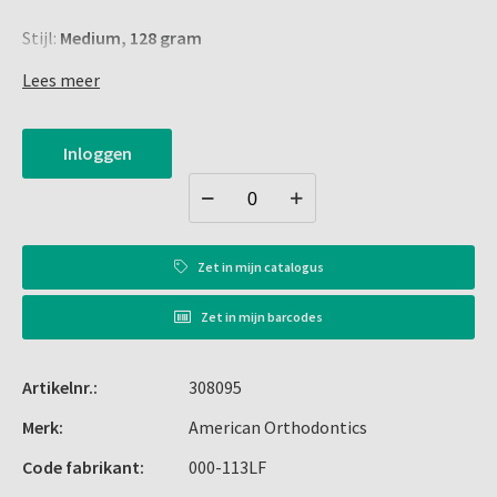
Stijl:
Medium, 128 gram
CONSISTENTE KRACHT: Onze unieke en leuke lijn
Lees meer
latexvrije elastiekjes met zeedierenmotief biedt een
constante trekkracht die gelijkwaardig is aan de meeste
Inloggen
standaard elastiekjes met dezelfde trekkracht. Onze
strenge kwaliteitsnormen garanderen dat deze
trekkracht voldoet aan de prestatie-eisen die u van
American Orthodontics gewend bent.
ONTWORPEN VOOR BESCHERMING: Onze latexvrije
Zet in
mijn catalogus
elastiekjes zijn gemaakt van gecertificeerd, latexvrij en
hypoallergeen materiaal voor maximale bescherming,
Zet in
mijn barcodes
zelfs voor de meest gevoelige patiënten. Deze speciale
elastiekjes worden vervaardigd door gecertificeerd
Artikelnr.:
308095
personeel van American Orthodontics in een volledig
aparte, latexvrije faciliteit met een eigen lucht- en
Merk:
American Orthodontics
ventilatiesysteem.
Code fabrikant:
000-113LF
NAUWKEURIGE AFMETINGEN: Alle elastiekjes van