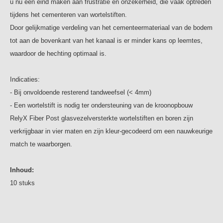
u nu een eind maken aan frustratie en onzekerheid, die vaak optreden
tijdens het cementeren van wortelstiften.
Door gelijkmatige verdeling van het cementeermateriaal van de bodem
tot aan de bovenkant van het kanaal is er minder kans op leemtes,
waardoor de hechting optimaal is.
Indicaties:
- Bij onvoldoende resterend tandweefsel (< 4mm)
- Een wortelstift is nodig ter ondersteuning van de kroonopbouw
RelyX Fiber Post glasvezelversterkte wortelstiften en boren zijn
verkrijgbaar in vier maten en zijn kleur-gecodeerd om een nauwkeurige
match te waarborgen.
Inhoud:
10 stuks