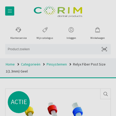
Klantenservice
Mijn catalogus
Inloggen
Winkelwagen
Home
Categorieën
Pinsystemen
Relyx Fiber Post Size
1(1.3mm) Geel
ACTIE