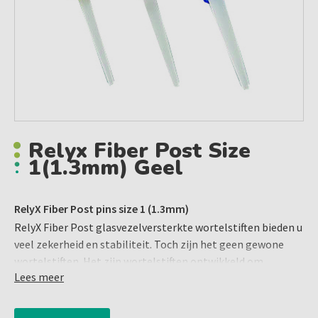
Relyx Fiber Post Size
1(1.3mm) Geel
RelyX Fiber Post pins size 1 (1.3mm)
RelyX Fiber Post glasvezelversterkte wortelstiften bieden u
veel zekerheid en stabiliteit. Toch zijn het geen gewone
wortelstiften. Het zijn wortelstiften ontwikkeld om
Lees meer
uitstekende klinische resultaten te bereiken met een
eenvoudige manier van werken. Vooral in combinatie met
RelyX Unicem 2 Automix cement.