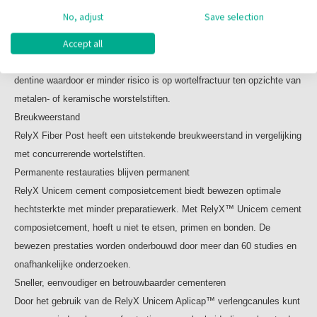
RelyX Fiber Post glasvezelversterkte wortelstiften en
RelyX Fiber Post biedt zekerheid en stabiliteit, e
n vooral ook gemak in
No, adjust
Save selection
boren zijn verkrijgbaar in vier maten en zijn kleur-
combinatie met RelyX Unicem 2 cement.
gecodeerd om een nauwkeurige match te waarborgen.
Accept all
Hogere elasticiteit
De elasticiteit van de RelyX Fiber Post is gelijkwaardig aan natuurlijk
Inhoud:
dentine waardoor er minder risico is op wortelfractuur ten opzichte van
10 stuks
metalen- of keramische worstelstiften.
Breukweerstand
RelyX Fiber Post heeft een uitstekende breukweerstand in vergelijking
met concurrerende wortelstiften.
Permanente restauraties blijven permanent
RelyX Unicem cement composietcement biedt bewezen optimale
hechtsterkte met minder preparatiewerk. Met RelyX™ Unicem cement
composietcement, hoeft u niet te etsen, primen en bonden. De
bewezen prestaties worden onderbouwd door meer dan 60 studies en
onafhankelijke onderzoeken.
Sneller, eenvoudiger en betrouwbaarder cementeren
Door het gebruik van de RelyX Unicem Aplicap™ verlengcanules kunt