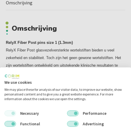
RelyX Unicem cement composietcement biedt bewezen
Omschrijving
optimale hechtsterkte met minder preparatiewerk. Met
RelyX™ Unicem cement composietcement, hoeft u niet te
etsen, primen en bonden. De bewezen prestaties worden
Omschrijving
onderbouwd door meer dan 60 studies en onafhankelijke
onderzoeken.
Sneller, eenvoudiger en betrouwbaarder cementeren
RelyX Fiber Post pins size 1 (1.3mm)
Door het gebruik van de RelyX Unicem Aplicap™
RelyX Fiber Post glasvezelversterkte wortelstiften bieden u veel
verlengcanules kunt u nu een eind maken aan frustratie en
zekerheid en stabiliteit. Toch zijn het geen gewone wortelstiften. Het
onzekerheid, die vaak optreden tijdens het cementeren van
zijn wortelstiften ontwikkeld om uitstekende klinische resultaten te
wortelstiften.
bereiken met een eenvoudige manier van werken. Vooral in combinatie
Door gelijkmatige verdeling van het cementeermateriaal
met RelyX Unicem 2 Automix cement.
We use cookies
van de bodem tot aan de bovenkant van het kanaal is er
Uw voordelen:
We may place these for analysis of our visitor data, to improve our website, show
minder kans op leemtes, waardoor de hechting optimaal is.
personalised content and to give you a great website experience. For more
- Hogere breukweerstand dan veel andere vooraanstaande
information about the cookies we use open the settings.
wortelstiften
Indicaties:
- Esthetisch dankzij translucentie en geen risico op corrosie in
- Bij onvoldoende resterend tandweefsel (< 4mm)
Necessary
Performance
tegenstelling tot metalen wortelstiften
- Een wortelstift is nodig ter ondersteuning van de
Functional
Advertising
kroonopbouw
- Vrijwel geen luchtbellen, bij gebruik van RelyX Unicem 2 Automix