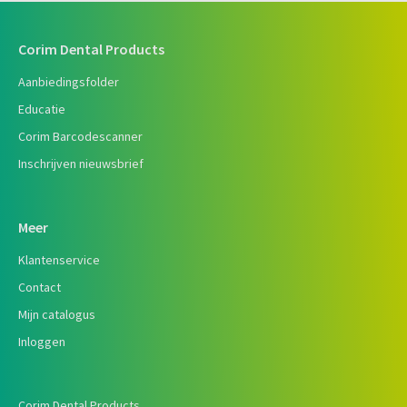
Corim Dental Products
Aanbiedingsfolder
Educatie
Corim Barcodescanner
Inschrijven nieuwsbrief
Meer
Klantenservice
Contact
Mijn catalogus
Inloggen
Corim Dental Products