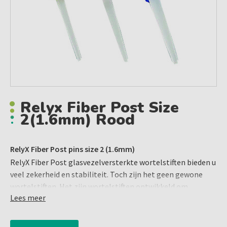
Relyx Fiber Post Size
2(1.6mm) Rood
RelyX Fiber Post pins size 2 (1.6mm)
RelyX Fiber Post glasvezelversterkte wortelstiften bieden u
veel zekerheid en stabiliteit. Toch zijn het geen gewone
wortelstiften. Het zijn wortelstiften ontwikkeld om
Lees meer
uitstekende klinische resultaten te bereiken met een
eenvoudige manier van werken. Vooral in combinatie met
RelyX Unicem 2 Automix cement.