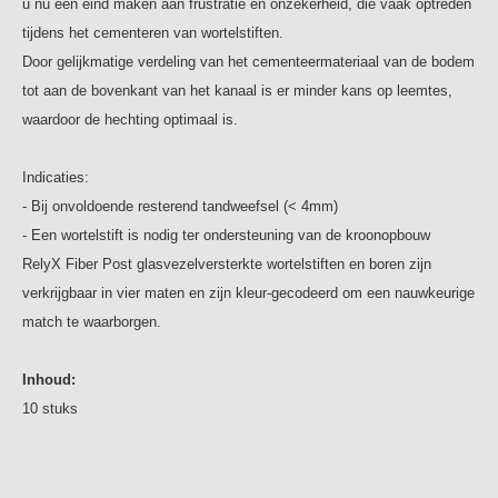
u nu een eind maken aan frustratie en onzekerheid, die vaak optreden
tijdens het cementeren van wortelstiften.
Door gelijkmatige verdeling van het cementeermateriaal van de bodem
tot aan de bovenkant van het kanaal is er minder kans op leemtes,
waardoor de hechting optimaal is.
Indicaties:
- Bij onvoldoende resterend tandweefsel (< 4mm)
- Een wortelstift is nodig ter ondersteuning van de kroonopbouw
RelyX Fiber Post glasvezelversterkte wortelstiften en boren zijn
verkrijgbaar in vier maten en zijn kleur-gecodeerd om een nauwkeurige
match te waarborgen.
Inhoud:
10 stuks