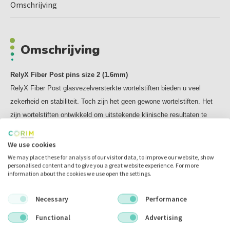
RelyX Unicem cement composietcement biedt bewezen
Omschrijving
optimale hechtsterkte met minder preparatiewerk. Met
RelyX™ Unicem cement composietcement, hoeft u niet te
etsen, primen en bonden. De bewezen prestaties worden
Omschrijving
onderbouwd door meer dan 60 studies en onafhankelijke
onderzoeken.
Sneller, eenvoudiger en betrouwbaarder cementeren
RelyX Fiber Post pins size 2 (1.6mm)
Door het gebruik van de RelyX Unicem Aplicap™
RelyX Fiber Post glasvezelversterkte wortelstiften bieden u veel
verlengcanules kunt u nu een eind maken aan frustratie en
zekerheid en stabiliteit. Toch zijn het geen gewone wortelstiften. Het
onzekerheid, die vaak optreden tijdens het cementeren van
zijn wortelstiften ontwikkeld om uitstekende klinische resultaten te
wortelstiften.
bereiken met een eenvoudige manier van werken. Vooral in combinatie
Door gelijkmatige verdeling van het cementeermateriaal
met RelyX Unicem 2 Automix cement.
We use cookies
van de bodem tot aan de bovenkant van het kanaal is er
Uw voordelen:
We may place these for analysis of our visitor data, to improve our website, show
minder kans op leemtes, waardoor de hechting optimaal is.
personalised content and to give you a great website experience. For more
- Hogere breukweerstand dan veel andere vooraanstaande
information about the cookies we use open the settings.
wortelstiften
Indicaties:
- Esthetisch dankzij translucentie en geen risico op corrosie in
- Bij onvoldoende resterend tandweefsel (< 4mm)
Necessary
Performance
tegenstelling tot metalen wortelstiften
- Een wortelstift is nodig ter ondersteuning van de
Functional
Advertising
kroonopbouw
- Vrijwel geen luchtbellen, bij gebruik van RelyX Unicem 2 Automix