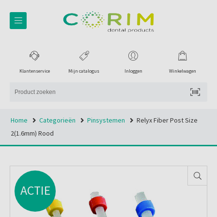
Klantenservice
Mijn catalogus
Inloggen
Winkelwagen
Home
Categorieën
Pinsystemen
Relyx Fiber Post Size
2(1.6mm) Rood
ACTIE