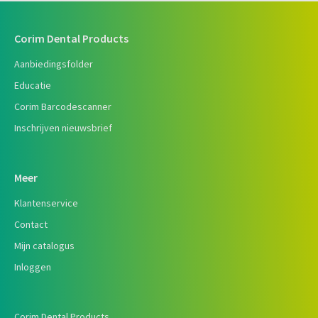
Corim Dental Products
Aanbiedingsfolder
Educatie
Corim Barcodescanner
Inschrijven nieuwsbrief
Meer
Klantenservice
Contact
Mijn catalogus
Inloggen
Corim Dental Products