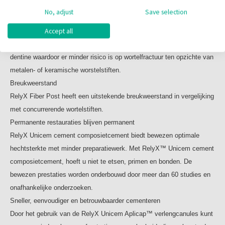
RelyX Fiber Post glasvezelversterkte wortelstiften en
RelyX Fiber Post biedt zekerheid en stabiliteit, e
n vooral ook gemak in
No, adjust
Save selection
boren zijn verkrijgbaar in vier maten en zijn kleur-
combinatie met RelyX Unicem 2 cement.
gecodeerd om een nauwkeurige match te waarborgen.
Accept all
Hogere elasticiteit
De elasticiteit van de RelyX Fiber Post is gelijkwaardig aan natuurlijk
Inhoud:
dentine waardoor er minder risico is op wortelfractuur ten opzichte van
10 stuks
metalen- of keramische worstelstiften.
Breukweerstand
RelyX Fiber Post heeft een uitstekende breukweerstand in vergelijking
met concurrerende wortelstiften.
Permanente restauraties blijven permanent
RelyX Unicem cement composietcement biedt bewezen optimale
hechtsterkte met minder preparatiewerk. Met RelyX™ Unicem cement
composietcement, hoeft u niet te etsen, primen en bonden. De
bewezen prestaties worden onderbouwd door meer dan 60 studies en
onafhankelijke onderzoeken.
Sneller, eenvoudiger en betrouwbaarder cementeren
Door het gebruik van de RelyX Unicem Aplicap™ verlengcanules kunt