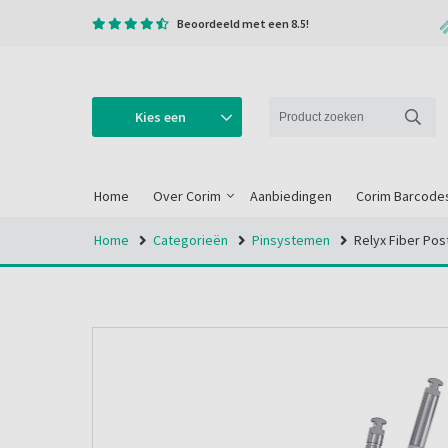
Beoordeeld met een 8.5!
Kies een
categorie
Home
Over Corim
Aanbiedingen
Corim Barcode
Home
Categorieën
Pinsystemen
Relyx Fiber Pos