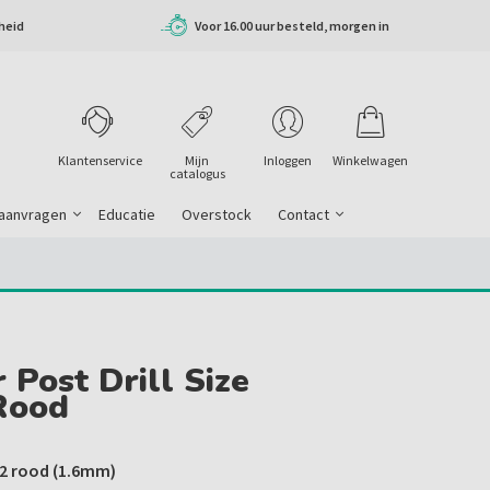
heid
Voor 16.00 uur besteld, morgen in
huis
Klantenservice
Mijn
Inloggen
Winkelwagen
catalogus
 aanvragen
Educatie
Overstock
Contact
 Post Drill Size
Rood
 2 rood (1.6mm)