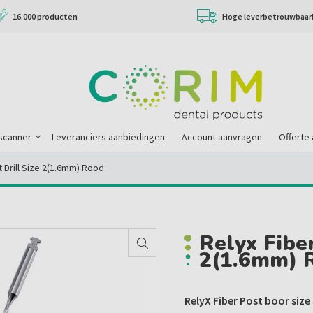
16.000 producten
Hoge leverbetrouwbaar
scanner
Leveranciers aanbiedingen
Account aanvragen
Offerte
t Drill Size 2(1.6mm) Rood
Relyx Fiber
2(1.6mm) 
RelyX Fiber Post boor size