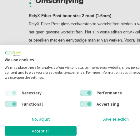
Omschrijving
RelyX Fiber Post boor size 2 rood (1.6mm)
RelyX Fiber Post glasvezelversterkte wortelstiften bieden u vee
het geen gewone wortelstiften. Het zijn wortelstiften ontwikke
te bereiken met een eenvoudige manier van werken. Vooral 
Automix cement.
Uw voordelen:
We use cookies
- Hogere breukweerstand dan veel andere vooraanstaande wort
We may place these for analysis of our visitor data, to improve our website, show pers
content and to give you a great website experience. For more information about the c
- Esthetisch dankzij translucentie en geen risico op corrosie i
we use open the settings.
- Vrijwel geen luchtbellen, bij gebruik van RelyX Unicem 2 Au
RelyX Fiber Post biedt zekerheid en stabiliteit, e
n vooral ook
Necessary
Performance
Unicem 2 cement.
Functional
Advertising
Hogere elasticiteit
De elasticiteit van de RelyX Fiber Post is gelijkwaardig aan n
No, adjust
Save selection
risico is op wortelfractuur ten opzichte van metalen- of keram
Breukweerstand
Accept all
RelyX Fiber Post heeft een uitstekende breukweerstand in ve