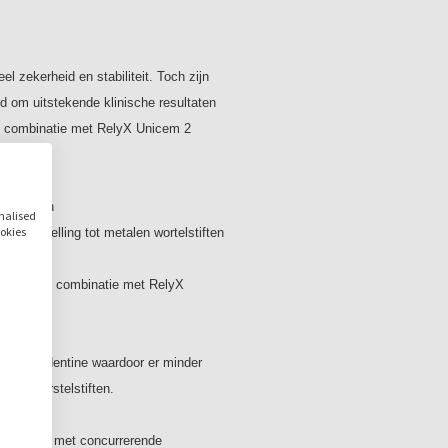
Permanente restauraties 
RelyX Unicem cement com
hechtsterkte met minder 
l zekerheid en stabiliteit. Toch zijn
composietcement, hoeft u 
ld om uitstekende klinische resultaten
prestaties worden onderbo
in combinatie met RelyX Unicem 2
onderzoeken.
Sneller, eenvoudiger en b
Door het gebruik van de Re
elstiften
eind maken aan frustratie 
onalised
ookies
cementeren van wortelstif
n tegenstelling tot metalen wortelstiften
Door gelijkmatige verdeli
tomix
aan de bovenkant van het k
 gemak in combinatie met RelyX
hechting optimaal is.
Indicaties:
atuurlijk dentine waardoor er minder
- Bij onvoldoende restere
ische worstelstiften.
- Een wortelstift is nodig
RelyX Fiber Post glasvezelv
rgelijking met concurrerende