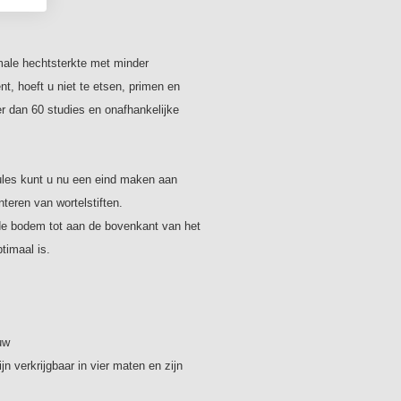
vier maten en zijn kleur-
Inhoud:
ale hechtsterkte met minder
per stuk
 hoeft u niet te etsen, primen en
 dan 60 studies en onafhankelijke
les kunt u nu een eind maken aan
teren van wortelstiften.
 de bodem tot aan de bovenkant van het
timaal is.
uw
jn verkrijgbaar in vier maten en zijn