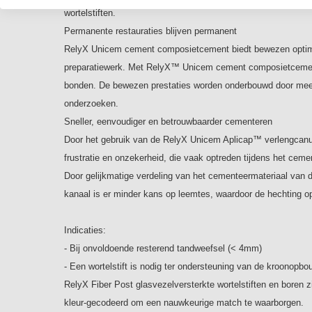
wortelstiften.
Permanente restauraties blijven permanent
RelyX Unicem cement composietcement biedt bewezen optim
preparatiewerk. Met RelyX™ Unicem cement composietcement,
bonden. De bewezen prestaties worden onderbouwd door meer
onderzoeken.
Sneller, eenvoudiger en betrouwbaarder cementeren
Door het gebruik van de RelyX Unicem Aplicap™ verlengcanu
frustratie en onzekerheid, die vaak optreden tijdens het cemen
Door gelijkmatige verdeling van het cementeermateriaal van
kanaal is er minder kans op leemtes, waardoor de hechting op
Indicaties:
- Bij onvoldoende resterend tandweefsel (< 4mm)
- Een wortelstift is nodig ter ondersteuning van de kroonopbo
RelyX Fiber Post glasvezelversterkte wortelstiften en boren zi
kleur-gecodeerd om een nauwkeurige match te waarborgen.