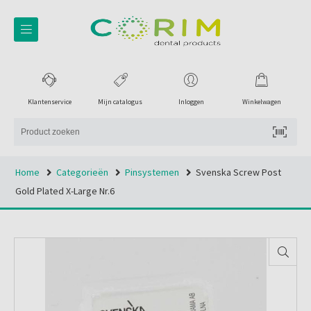
Klantenservice
Mijn catalogus
Inloggen
Winkelwagen
Home
Categorieën
Pinsystemen
Svenska Screw Post
Gold Plated X-Large Nr.6