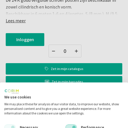
De 24 K goud vergulde schroef posten zijn beschikbaar in
zowel cilindrisch en konisch vorm.
Beschikbaar in 6 maten 1-6 en 4 lengtes, S (8 mm.), M (9,5
mm.), L (12 mm.), en XL (14 mm.).
Lees meer
Bieden een superieure mechanische retentie in het kanaal.
Inhoud:
Inloggen
Refill / X-large nr. 6
12 stuks
Zet in
mijn catalogus
Zet in
mijn barcodes
We use cookies
Artikelnr.:
035436
We may place these for analysis of our visitor data, to improve our website, show
personalised content and to give you a great website experience. For more
Merk:
Svenska
information about the cookies we use open the settings.
Code fabrikant:
POS-349
Necessary
Performance