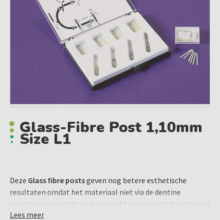
Glass-Fibre Post 1,10mm
Size L1
Deze
Glass fibre posts
geven nog betere esthetische
resultaten omdat het materiaal niet via de dentine
weergegeven wordt, en is gemaakt van zeer sterk materiaal
Lees meer
met dezelfde elasticiteit als dentine. Dit maakt het