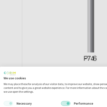
We use cookies
We may place these for analysis of our visitor data, to improve our website, show pers
Omschrijving
content and to give you a great website experience. For more information about the c
we use open the settings.
Necessary
Performance