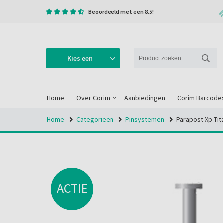
Beoordeeld met een 8.5!
Kies een
categorie
Home
Over Corim
Aanbiedingen
Corim Barcode
Home
Categorieën
Pinsystemen
Parapost Xp Ti
ACTIE