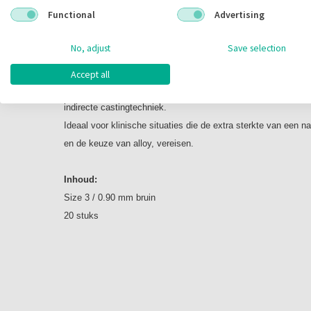
Omschrijving
Functional
Advertising
ParaPost XP - Titanium Temporary Posts
No, adjust
Save selection
Casting Componenten:
Accept all
Passief gecementeerd, met evenwijdige zijkanten, prefab cast
indirecte castingtechniek.
Ideaal voor klinische situaties die de extra sterkte van een 
en de keuze van alloy, vereisen.
Inhoud:
Size 3 / 0.90 mm bruin
20 stuks