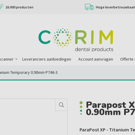
16.000 producten
Hoge leverbetrouwbaar
scanner
Leveranciers aanbiedingen
Account aanvragen
Offerte
tanium Temporary 0.90mm P746-3
Parapost 
0.90mm P7
ParaPost XP - Titanium T