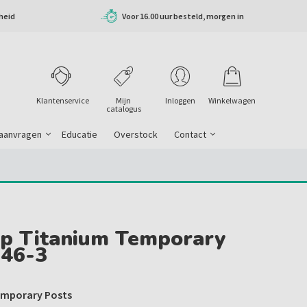
heid
Voor 16.00 uur besteld, morgen in
huis
Klantenservice
Mijn
Inloggen
Winkelwagen
catalogus
 aanvragen
Educatie
Overstock
Contact
Xp Titanium Temporary
46-3
emporary Posts