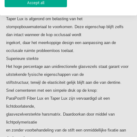
Accept all
Het volledige esthetische stompopbouwsysteem
De speciale retentiekop van ParaPost® Fiber Lux en ParaPost®
Taper Lux is afgerond om belasting van het
stompopbouwmateriaal te voorkomen. Deze eigenschap blijft zelfs
dan intact wanneer de kop occlusaal wordt
ingekort, daar het meerkoppige design een aanpassing aan de
occlusale ruimte probleemloos toelaat.
Superieure sterkte
Het hoge percentage aan unidirectionele glasvezels staat garant voor
uitstekende fysische eigenschappen van de
stiftstructuur, terwijl de elasticiteit gelijk blijft aan die van dentine.
Snel cementeren met een simpele druk op de knop:
ParaPost® Fiber Lux en Taper Lux zijn vervaardigd uit een
lichtdoorlatende,
glasvezelversterkte harsmatrix. Daardoorkan door middel van
lichtpolymerisatie
en zonder voorbehandeling van de stift een onmiddellijke fixatie aan