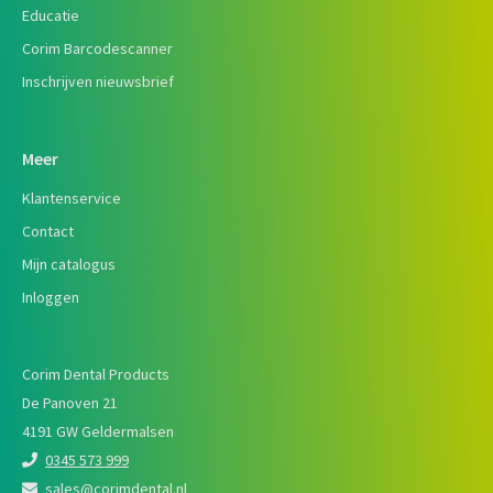
Educatie
Corim Barcodescanner
Inschrijven nieuwsbrief
Meer
Klantenservice
Contact
Mijn catalogus
Inloggen
Corim Dental Products
De Panoven 21
4191 GW Geldermalsen
0345 573 999
sales@corimdental.nl