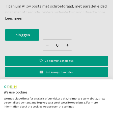
Titanium Alloy posts met schroefdraad, met parallel-sided
post met afgeronde, ondersnijdende kop voor directe core
restauratie in één afspraak.
Lees meer
Ideaal voor glass-ionomer/composite core restauraties die
Xtra retentie-en veiligheid vereisen.
Inloggen
Inhoud:
Size 5 / 1.25 mm rood
12 stuks
Zet in
mijn catalogus
Zet in
mijn barcodes
Artikelnr.:
066585
We use cookies
Merk:
Coltene/Whaledent
We may place these for analysis of our visitor data, to improve our website, show
personalised content and to give you a great website experience. For more
Code fabrikant:
P885
information about the cookies we use open the settings.