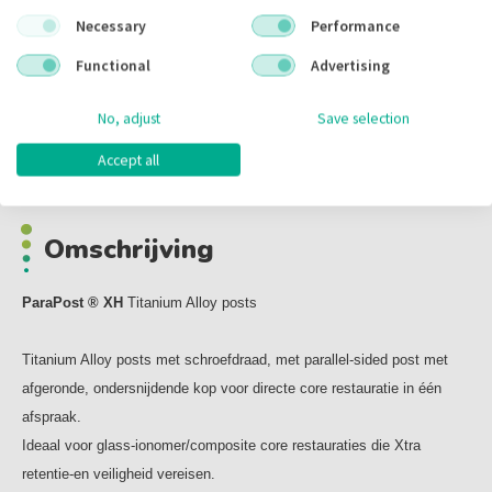
Inhoud:
10.00 stuks
Necessary
Performance
Voorraad:
Functional
Advertising
No, adjust
Save selection
Omschrijving
Accept all
Omschrijving
ParaPost ® XH
Titanium Alloy posts
Titanium Alloy posts met schroefdraad, met parallel-sided post met
afgeronde, ondersnijdende kop voor directe core restauratie in één
afspraak.
Ideaal voor glass-ionomer/composite core restauraties die Xtra
retentie-en veiligheid vereisen.