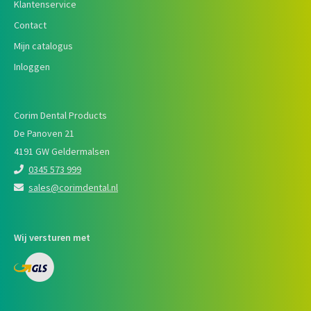
Klantenservice
Contact
Mijn catalogus
Inloggen
Corim Dental Products
De Panoven 21
4191 GW Geldermalsen
0345 573 999
sales@corimdental.nl
Wij versturen met