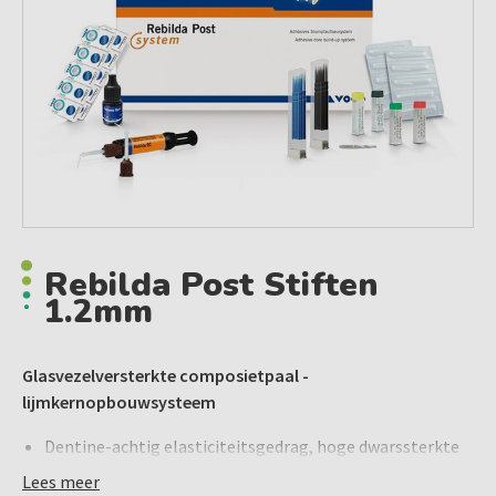
Rebilda Post Stiften
1.2mm
Glasvezelversterkte composietpaal -
lijmkernopbouwsysteem
Dentine-achtig elasticiteitsgedrag, hoge dwarssterkte
Hoge mate van radiopaciteit (350% Al)
Lees meer