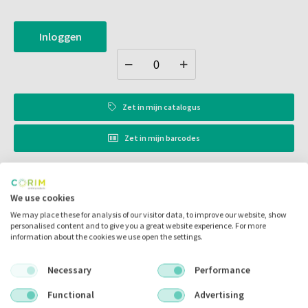
Anatomische vorm
Lijmbevestiging
Verwijderbaar
Inloggen
Alle materialen in de set passen bij elkaar
Post-insertie en kernopbouw in één stap
Zet in
mijn catalogus
Zet in
mijn barcodes
Artikelnr.:
078516
We use cookies
Merk:
Voco
We may place these for analysis of our visitor data, to improve our website, show
personalised content and to give you a great website experience. For more
Code fabrikant:
1772
information about the cookies we use open the settings.
Inhoud:
5.00 stuks
Necessary
Performance
Voorraad:
Functional
Advertising