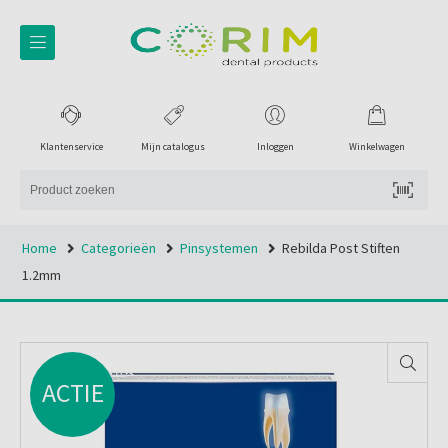
Klantenservice
Mijn catalogus
Inloggen
Winkelwagen
Home
Categorieën
Pinsystemen
Rebilda Post Stiften
1.2mm
ACTIE