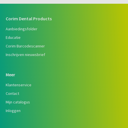
Corim Dental Products
Aanbiedingsfolder
Educatie
Corim Barcodescanner
Inschrijven nieuwsbrief
Meer
Klantenservice
Contact
Mijn catalogus
Inloggen