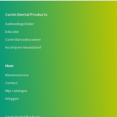
Corim Dental Products
Aanbiedingsfolder
Educatie
Corim Barcodescanner
Inschrijven nieuwsbrief
Meer
Klantenservice
Contact
Mijn catalogus
Inloggen
Corim Dental Products