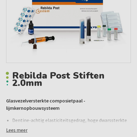
Rebilda Post Stiften
2.0mm
Glasvezelversterkte composietpaal -
lijmkernopbouwsysteem
Dentine-achtig elasticiteitsgedrag, hoge dwarssterkte
Hoge mate van radiopaciteit (350% Al)
Lees meer
Anatomische vorm