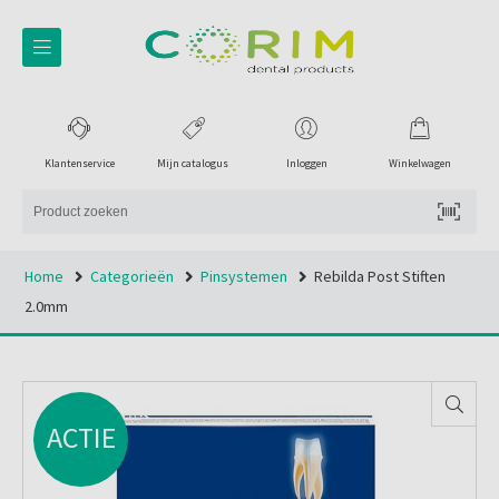
Klantenservice
Mijn catalogus
Inloggen
Winkelwagen
Home
Categorieën
Pinsystemen
Rebilda Post Stiften
2.0mm
ACTIE