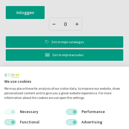
Lijmbevestiging
Verwijderbaar
Inloggen
Alle materialen in de set passen bij elkaar
Post-insertie en kernopbouw in één stap
Zet in
mijn catalogus
Zet in
mijn barcodes
Artikelnr.:
078518
We use cookies
Merk:
Voco
We may place these for analysis of our visitor data, to improve our website, show
personalised content and to give you a great website experience. For more
Code fabrikant:
1774
information about the cookies we use open the settings.
Inhoud:
5.00 stuks
Necessary
Performance
Voorraad:
Functional
Advertising