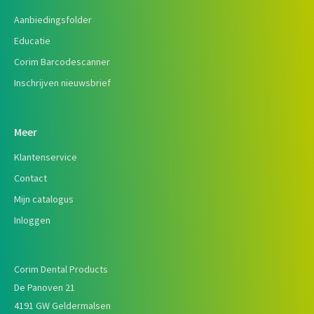
Aanbiedingsfolder
Educatie
Corim Barcodescanner
Inschrijven nieuwsbrief
Meer
Klantenservice
Contact
Mijn catalogus
Inloggen
Corim Dental Products
De Panoven 21
4191 GW Geldermalsen