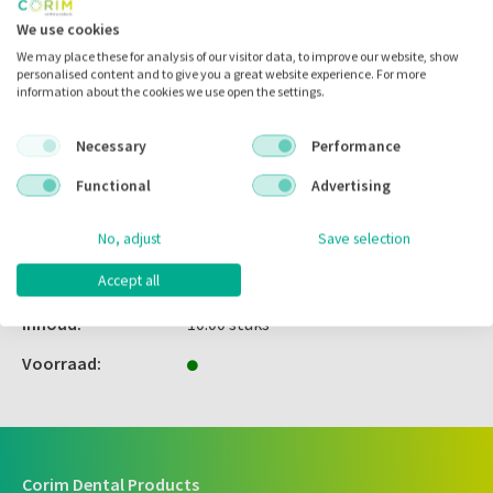
We use cookies
We may place these for analysis of our visitor data, to improve our website, show
personalised content and to give you a great website experience. For more
Zet in
mijn catalogus
information about the cookies we use open the settings.
Zet in
mijn barcodes
Necessary
Performance
Functional
Advertising
Artikelnr.:
134029
No, adjust
Save selection
Merk:
Abrasive
Accept all
Code fabrikant:
C831004
Inhoud:
10.00 stuks
Voorraad:
Corim Dental Products