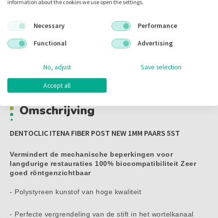
information about the cookies we use open the settings.
Inhoud:
5.00 stuks
Voorraad:
Necessary
Performance
Functional
Advertising
No, adjust
Save selection
Omschrijving
Accept all
Omschrijving
DENTOCLIC ITENA FIBER POST NEW 1MM PAARS 5ST
Vermindert de mechanische beperkingen voor
langdurige restauraties 100% biocompatibiliteit Zeer
goed röntgenzichtbaar
- Polystyreen kunstof van hoge kwaliteit
- Perfecte vergrendeling van de stift in het wortelkanaal