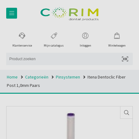
Klantenservice
Mijn catalogus
Inloggen
Winkelwagen
Home
Categorieën
Pinsystemen
Itena Dentoclic Fiber
Post 1,0mm Paars