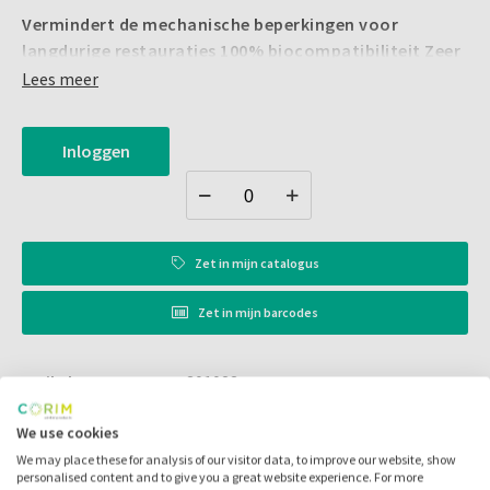
Vermindert de mechanische beperkingen voor
langdurige restauraties 100% biocompatibiliteit Zeer
goed röntgenzichtbaar
Lees meer
- Polystyreen kunstof van hoge kwaliteit
Inloggen
- Perfecte vergrendeling van de stift in het
wortelkanaal
- Verkrijgbaar in kit of refills
Zet in
mijn catalogus
Zet in
mijn barcodes
- Verkrijgbare maten: 1mm paars - 1,2 mm wit - 1,3 mm
geel - 1,4 mm rood
Artikelnr.:
301023
Merk:
Itena
We use cookies
Code fabrikant:
FVTV5-1
We may place these for analysis of our visitor data, to improve our website, show
personalised content and to give you a great website experience. For more