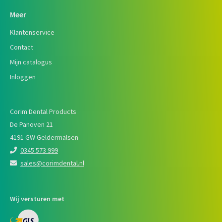
Meer
Klantenservice
Contact
Mijn catalogus
Inloggen
Corim Dental Products
De Panoven 21
4191 GW Geldermalsen
0345 573 999
sales@corimdental.nl
Wij versturen met