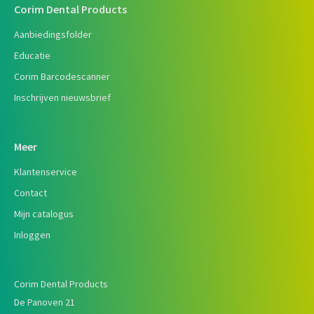
Corim Dental Products
Aanbiedingsfolder
Educatie
Corim Barcodescanner
Inschrijven nieuwsbrief
Meer
Klantenservice
Contact
Mijn catalogus
Inloggen
Corim Dental Products
De Panoven 21