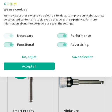
(835ra)
Artikelnr.:
006020
Artikelnr.:
014033
We use cookies
Merk:
Dentamerica
Merk:
Stoddard
We may place these for analysis of our visitor data, to improve our website, show
personalised content and to give you a great website experience. For more
Inloggen
Inloggen
information about the cookies we use open the settings.
Necessary
Performance
Functional
Advertising
No, adjust
Save selection
ACTIE
Accept all
Smart Prophy
Miniature