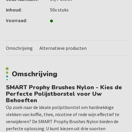
Te gebruiken met diverse polijstpasta's, zoals Stoddard
Prophylaxis
Inhoud:
50x stuks
Voorraad:
Specificaties:
Kleur: Paars (medium stijfheid)
RA fitting, geschikt voor professioneel gebruik
Omschrijving
Alternatieve producten
Diameter: 7 mm
Inhoud: 50 stuks per verpakking
Omschrijving
SMART Prophy Brushes Nylon - Kies de
Perfecte Polijstborstel voor Uw
Behoeften
Op zoek naar de ideale polijstborstel om hardnekkige
vlekken van koffie, thee, nicotine of rode wijn effectief te
verwijderen? De SMART Prophy Brushes Nylon bieden de
perfecte oplossing. U kunt kiezen uit drie soorten