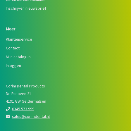
Inschrijven nieuwsbrief
Meer
Klantenservice
Contact
Mijn catalogus
Inloggen
Corim Dental Products
De Panoven 21
4191 GW Geldermalsen
0345 573 999
sales@corimdental.nl