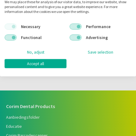
We may place these for analysis of our visitor data, to improve our website, show
personalised content and to give you a great website experience. For more
Zet in
mijn catalogus
information about the cookies we use open the settings.
Zet in
mijn barcodes
Necessary
Performance
Functional
Advertising
Artikelnr.:
014084
Merk:
Dencon
No, adjust
Save selection
Code fabrikant:
RK4103
Accept all
Voorraad:
Corim Dental Products
Aanbiedingsfolder
Educatie
Corim Barcodescanner