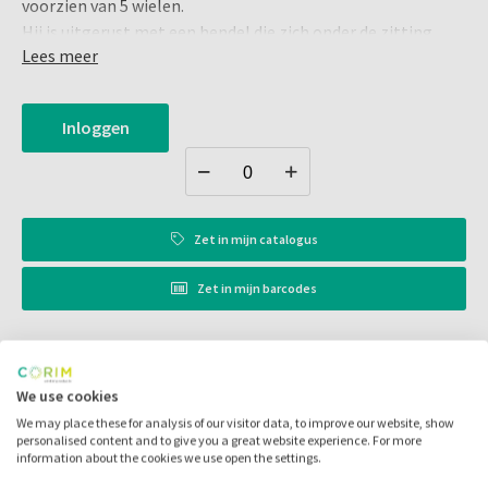
voorzien van 5 wielen.
Hij is uitgerust met een hendel die zich onder de zitting
Lees meer
voor een eenvoudiger regelgeving in de hoogte, dat kan 360
° worden bediend. Ronde zitting met een diameter van 39x9
cm (Øxh).
Inloggen
Omhullende anatomische rugleuning, verstelbaar in drie
standen (rechts, midden en links) en in de diepte.
Base een diameter van 58 cm.
In 30 kleuren beschikbaar.
hoogte verstelbaar 50-65 cm.
Zet in
mijn catalogus
Gewicht 11 kg.
Zet in
mijn barcodes
Kleur: beige E02
Artikelnr.:
018311
Merk:
Euronda
We use cookies
We may place these for analysis of our visitor data, to improve our website, show
Code fabrikant:
ONYX 02
personalised content and to give you a great website experience. For more
information about the cookies we use open the settings.
Voorraad: