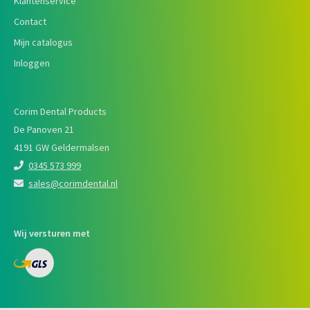
Klantenservice
Contact
Mijn catalogus
Inloggen
Corim Dental Products
De Panoven 21
4191 GW Geldermalsen
0345 573 999
sales@corimdental.nl
Wij versturen met