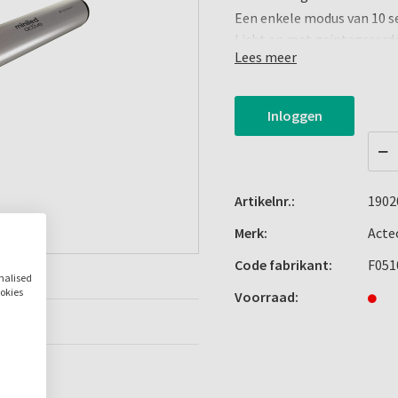
Een enkele modus van 10 s
Licht en met geintegreerde
Lees meer
Universele externe lader
Kracht : 1492mW/cm2 met 
Ref. F05100
Inloggen
Geleverd met een opake op
Medisch hulpmiddel klasse 
Artikelnr.:
1902
Merk:
Acte
Code fabrikant:
F051
onalised
ookies
Voorraad: