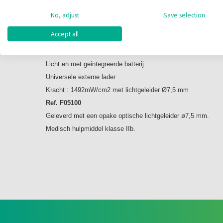
Omschrijving
No, adjust
Save selection
MINILED ACTIVE
Accept all
Klaar voor gebruik
Een enkele modus van 10 seconden op volle kracht
Licht en met geintegreerde batterij
Universele externe lader
Kracht : 1492mW/cm2 met lichtgeleider Ø7,5 mm
Ref. F05100
Geleverd met een opake optische lichtgeleider ø7,5 mm.
Medisch hulpmiddel klasse IIb.