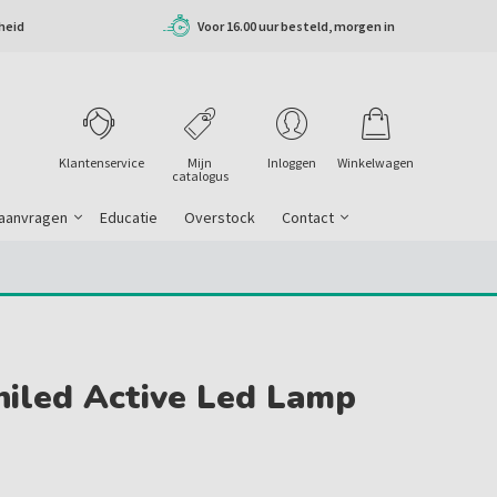
heid
Voor 16.00 uur besteld, morgen in
huis
Klantenservice
Mijn
Inloggen
Winkelwagen
catalogus
 aanvragen
Educatie
Overstock
Contact
niled Active Led Lamp