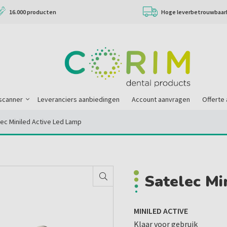
16.000 producten
Hoge leverbetrouwbaar
scanner
Leveranciers aanbiedingen
Account aanvragen
Offerte
ec Miniled Active Led Lamp
Satelec Mi
MINILED ACTIVE
Klaar voor gebruik