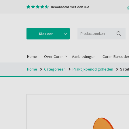
Beoordeeld met een 8.5!
Kies een
categorie
Home
Over Corim
Aanbiedingen
Corim Barcode
Home
Categorieën
Praktijkbenodigdheden
Satel