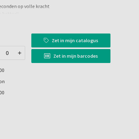
econden op volle kracht
 batterij
lichtgeleider Ø7,5 mm
Zet in
mijn catalogus
tische lichtgeleider ø7,5 mm.
IIb.
Zet in
mijn barcodes
00
on
00