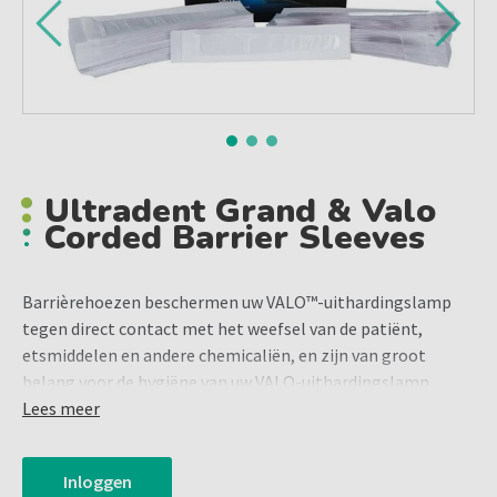
Ultradent Grand & Valo
Corded Barrier Sleeves
Barrièrehoezen beschermen uw VALO™-uithardingslamp
tegen direct contact met het weefsel van de patiënt,
etsmiddelen en andere chemicaliën, en zijn van groot
belang voor de hygiëne van uw VALO-uithardingslamp.
Barrièrehoezen zijn verkrijgbaar in drie maten, geschikt
Lees meer
voor zowel de snoerloze als de snoerloze versies van
de
VALO™ X
,
VALO™ Grand
of
VALO™
-uithardingslampen.
Inloggen