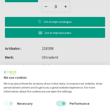
Voorkomt direct contact tussen uw VALO-
uithardingslamp en de weefsels van de patiënt
Beschermt uw VALO-uithardingslamp tegen direct
contact met etsmiddelen en andere chemicaliën
Zet in
mijn catalogus
Belangrijk voor het behoud van hygiënische
omstandigheden
Zet in
mijn barcodes
Verkrijgbaar in drie maten
Artikelnr.:
218398
Merk:
Ultradent
Code fabrikant:
5897
Inhoud:
2x 300.00 stuks
We use cookies
Voorraad:
We may place these for analysis of our visitor data, to improve our website, show
personalised content and to give you a great website experience. For more
information about the cookies we use open the settings.
Necessary
Performance
Omschrijving