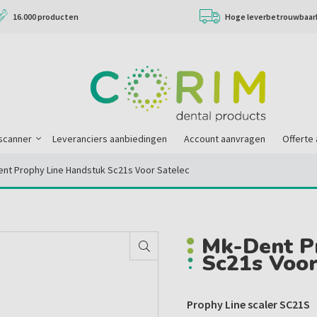
16.000 producten
Hoge leverbetrouwbaar
scanner
Leveranciers aanbiedingen
Account aanvragen
Offerte
ent Prophy Line Handstuk Sc21s Voor Satelec
Mk-Dent P
Sc21s Voor
Prophy Line scaler SC21S