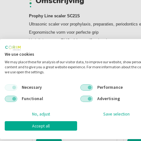
Omschrijving
Prophy Line scaler SC21S
Ultrasonic scaler voor prophylaxis, preparaties, periodontics 
Ergonomische vorm voor perfecte grip
Verkrijgbaar voor EMS of Acteon/Satelec tips
Pijnvrije behandeling voor de patient door lineare bewegingen
We use cookies
Cover: Staal
We may place these for analysis of our visitor data, to improve our website, show pers
Frequentie: 24-33 kHz
content and to give you a great website experience. For more information about the c
we use open the settings.
SC21S / Zonder licht
Necessary
Performance
Met Acteon/Satelec aansluiting
Functional
Advertising
Alternatieve producten
No, adjust
Save selection
Accept all