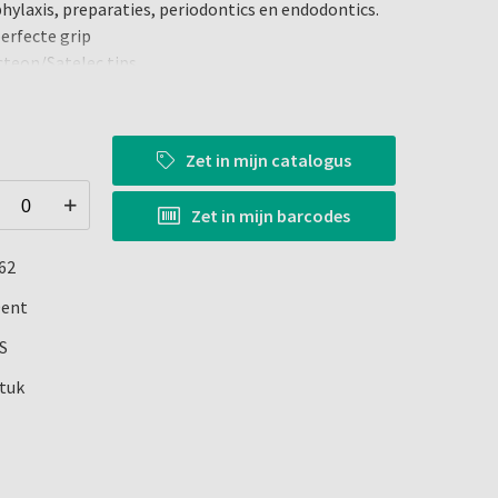
phylaxis, preparaties, periodontics en endodontics.
erfecte grip
cteon/Satelec tips
 de patient door lineare bewegingen van het
Zet in
mijn catalogus
Zet in
mijn barcodes
iting
62
ent
S
stuk