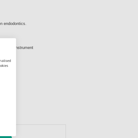
en endodontics.
 van het instrument
onalised
ookies