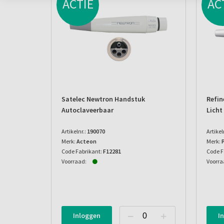
ACTIE
AC
Satelec Newtron Handstuk
Refin
Autoclaveerbaar
Licht
Artikelnr.:
190070
Artikel
Merk:
Acteon
Merk:
Code Fabrikant:
F12281
Code F
Voorraad:
Voorra
Inloggen
I