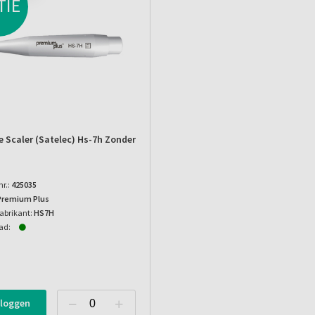
TIE
e Scaler (satelec) Hs-7h Zonder
nr.:
425035
Premium Plus
abrikant:
HS7H
ad:
nloggen