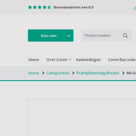
Beoordeeld met een 8.5!
Kies een
categorie
Home
Over Corim
Aanbiedingen
Corim Barcode
Home
Categorieën
Praktijkbenodigdheden
Mk-D