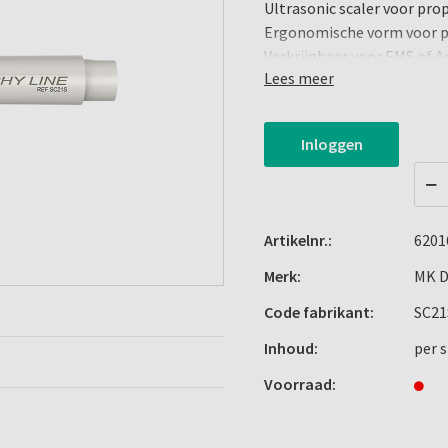
Ultrasonic scaler voor pro
Ergonomische vorm voor p
Verkrijgbaar voor EMS of A
Lees meer
Pijnvrije behandeling voor
instrument
Cover: Staal
Inloggen
Frequentie: 24-33 kHz
SC21S / Zonder licht
Met Acteon/Satelec aanslu
Artikelnr.:
6201
Merk:
MK D
Code fabrikant:
SC21
Inhoud:
per 
Voorraad: