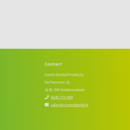
Contact
e
Corim Dental Products
De Panoven 21
4191 GW Geldermalsen
0345 573 999
sales@corimdental.nl