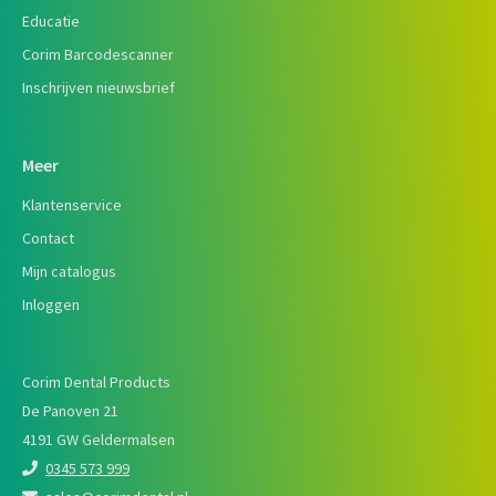
Educatie
Corim Barcodescanner
Inschrijven nieuwsbrief
Meer
Klantenservice
Contact
Mijn catalogus
Inloggen
Corim Dental Products
De Panoven 21
4191 GW Geldermalsen
0345 573 999