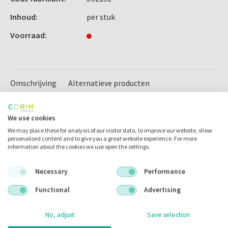
Inhoud:
per stuk
Voorraad:
Omschrijving
Alternatieve producten
We use cookies
Omschrijving
We may place these for analysis of our visitor data, to improve our website, show
personalised content and to give you a great website experience. For more
information about the cookies we use open the settings.
Prophy Line scaler SC21SL
Ultrasonic scaler voor prophylaxis, preparaties, periodontics en
Necessary
Performance
endodontics.
Functional
Advertising
Ergonomische vorm voor perfecte grip
Verkrijgbaar voor EMS of Acteon/Satelec tips
No, adjust
Save selection
Pijnvrije behandeling voor de patient door lineare bewegingen van het