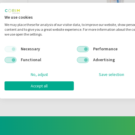
We use cookies
We may place these for analysis of our visitor data, to improve our website, show pers
content and to give you a great website experience. For more information about the c
we use open the settings.
Necessary
Performance
Functional
Advertising
No, adjust
Save selection
Accept all