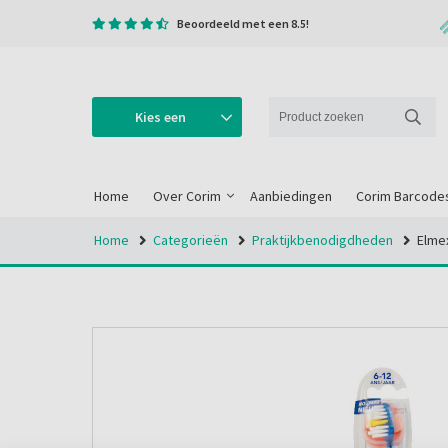
Beoordeeld met een 8.5!
Kies een
categorie
Home
Over Corim
Aanbiedingen
Corim Barcode
Home
Categorieën
Praktijkbenodigdheden
Elmex