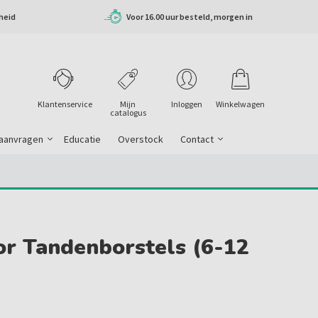
heid
Voor 16.00 uur besteld, morgen in
huis
Klantenservice
Mijn
Inloggen
Winkelwagen
catalogus
 aanvragen
Educatie
Overstock
Contact
or Tandenborstels (6-12