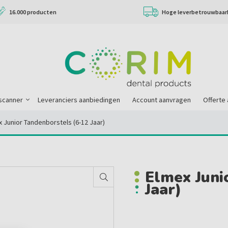
16.000 producten
Hoge leverbetrouwbaar
scanner
Leveranciers aanbiedingen
Account aanvragen
Offerte
 Junior Tandenborstels (6-12 Jaar)
Elmex Juni
Jaar)