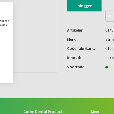
Inloggen
onalised
ookies
Artikelnr.:
0148
Merk:
Elm
Code fabrikant:
6100
Inhoud:
per 
Voorraad:
Corim Dental Products
Meer