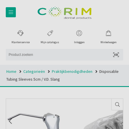
Klantenservice
Mijn catalogus
Inloggen
Winkelwagen
Home
Categorieën
Praktijkbenodigdheden
Disposable
Tubing Sleeves 5cm / V.d. Slang