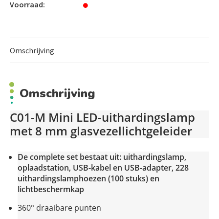
Voorraad:
USB Type-C opladen
Model – C01-M (Mini)
Omschrijving
FO-lichtgeleider – 8 mm (diameter)
Lichtgolflengte – 440~480nm
Omschrijving
Toepassing – Algemeen
Modi:
C01-M Mini LED-uithardingslamp
met 8 mm glasvezellichtgeleider
gedurende
Volledig – 1.200 mW/cm2
5, 10, 15, 20
seconden ± 10%
De complete set bestaat uit: uithardingslamp,
vijf
Zachte uitharding – 1e
seconden van 0 – 900
oplaadstation, USB-kabel en USB-adapter, 228
,
mW/cm2
volgende 5, 10, 15, 20, 25 seconden 900
uithardingslamphoezen (100 stuks) en
±
mW/cm2
10
lichtbeschermkap
24 maanden garantie
360° draaibare punten