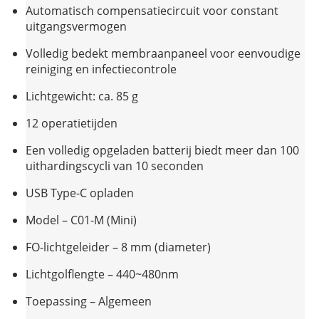
10 kleuren beschikbaar
Automatisch compensatiecircuit voor constant
uitgangsvermogen
Compatibel met onze LF228-uithardingslichthulzen
Volledig bedekt membraanpaneel voor eenvoudige
Beschikbare reserveonderdelen:
reiniging en infectiecontrole
C01-M 8mm glasvezel lichtgeleider
Lichtgewicht: ca. 85 g
12 operatietijden
C01-M/C02-M vervangende batterij
Een volledig opgeladen batterij biedt meer dan 100
uithardingscycli van 10 seconden
USB Type-C opladen
Model – C01-M (Mini)
FO-lichtgeleider – 8 mm (diameter)
Lichtgolflengte – 440~480nm
Toepassing – Algemeen