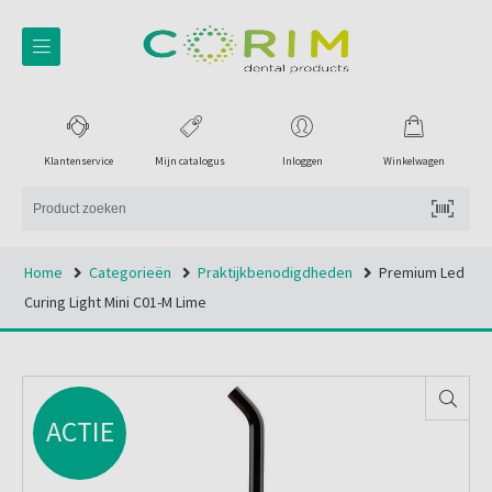
Klantenservice
Mijn catalogus
Inloggen
Winkelwagen
Home
Categorieën
Praktijkbenodigdheden
Premium Led
Curing Light Mini C01-M Lime
ACTIE