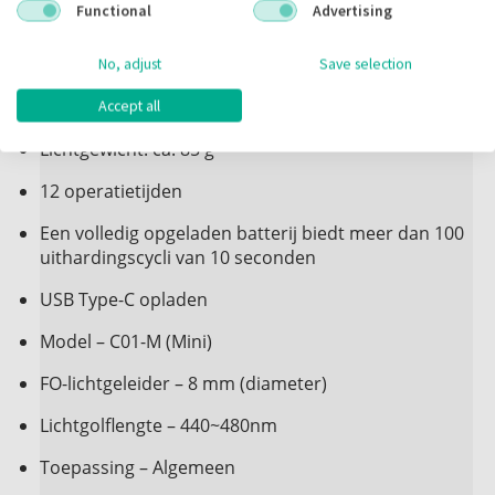
Functional
Advertising
10 kleuren beschikbaar
Automatisch compensatiecircuit voor constant
uitgangsvermogen
Compatibel met onze LF228-uithardingslichthulzen
No, adjust
Save selection
Volledig bedekt membraanpaneel voor eenvoudige
Beschikbare reserveonderdelen:
reiniging en infectiecontrole
Accept all
C01-M 8mm glasvezel lichtgeleider
Lichtgewicht: ca. 85 g
12 operatietijden
C01-M/C02-M vervangende batterij
Een volledig opgeladen batterij biedt meer dan 100
uithardingscycli van 10 seconden
USB Type-C opladen
Model – C01-M (Mini)
FO-lichtgeleider – 8 mm (diameter)
Lichtgolflengte – 440~480nm
Toepassing – Algemeen