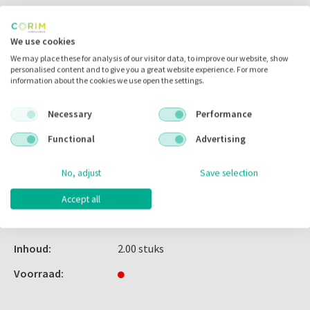
Inloggen
We use cookies
We may place these for analysis of our visitor data, to improve our website, show
personalised content and to give you a great website experience. For more
information about the cookies we use open the settings.
Zet in
mijn catalogus
Necessary
Performance
Zet in
mijn barcodes
Functional
Advertising
No, adjust
Save selection
Artikelnr.:
620348
Merk:
MK Dent
Accept all
Code fabrikant:
VP-SC21E
Inhoud:
2.00 stuks
Voorraad: