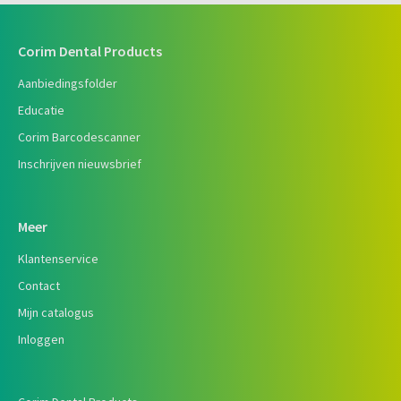
Corim Dental Products
Aanbiedingsfolder
Educatie
Corim Barcodescanner
Inschrijven nieuwsbrief
Meer
Klantenservice
Contact
Mijn catalogus
Inloggen