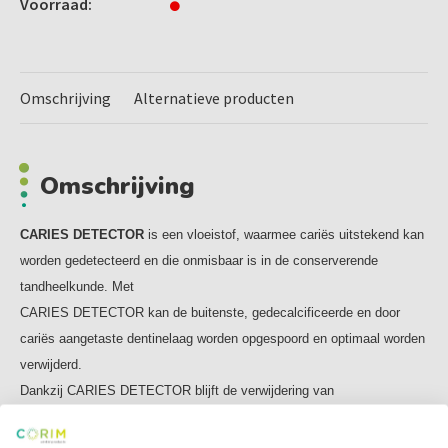
Voorraad:
niet verkleuren
- verkleurd door cariës aangetast dentine rood gedurende
preparatie in de caviteit
- helpt om gezonde tandstructuur te behouden
Omschrijving
Alternatieve producten
Indicaties:
- opsporen van carieus dentine in alle caviteitspreparaties
Omschrijving
Inhoud:
1 flesje 6 ml
CARIES DETECTOR
is een vloeistof, waarmee cariës uitstekend kan
worden gedetecteerd en die onmisbaar is in de conserverende
tandheelkunde. Met
CARIES DETECTOR kan de buitenste, gedecalcificeerde en door
cariës aangetaste dentinelaag worden opgespoord en optimaal worden
verwijderd.
Dankzij CARIES DETECTOR blijft de verwijdering van
remineraliseerbaar, gezond dentine tot een minimum beperkt, wordt de
vitaliteit van de pulpa beschermd en blijft een maximale hoeveelheid