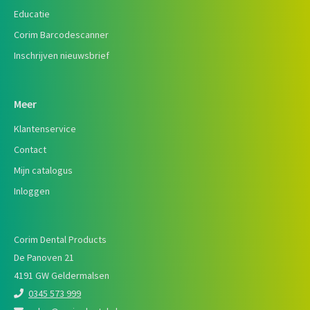
Educatie
Corim Barcodescanner
Inschrijven nieuwsbrief
Meer
Klantenservice
Contact
Mijn catalogus
Inloggen
Corim Dental Products
De Panoven 21
4191 GW Geldermalsen
0345 573 999