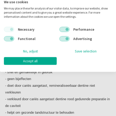
We use cookies
gezond tandweefsel behouden.
We may place these for analysis of our visitor data, to improve our website, show
Vele studies toonden aan dat na "volledige" excavatie in meer dan
personalised content and to give you a great website experience. For more
information about the cookies we use open the settings.
50% van de gevallen nog cariës restanten werden teruggevonden die
met de CARIES
Necessary
Performance
DETECTOR konden worden opgespoord. Het is een objectieve
Functional
Advertising
methode, waarmee een onderscheid kan worden gemaakt tussen
gezond en aangetast dentine en waarmee gezond tandweefsel
No, adjust
Save selection
maximaal kan worden beschermd
Accept all
Kenmerken:
- snel en gemakkelijk in gebruik
- geen bijeffecten
- doet door cariës aangetast, remineraliseerbaar dentine niet
verkleuren
- verkleurd door cariës aangetast dentine rood gedurende preparatie in
de caviteit
- helpt om gezonde tandstructuur te behouden