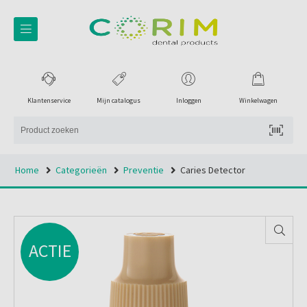
Klantenservice
Mijn catalogus
Inloggen
Winkelwagen
Home
Categorieën
Preventie
Caries Detector
ACTIE