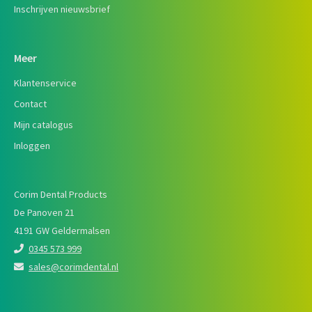
Inschrijven nieuwsbrief
Meer
Klantenservice
Contact
Mijn catalogus
Inloggen
Corim Dental Products
De Panoven 21
4191 GW Geldermalsen
0345 573 999
sales@corimdental.nl