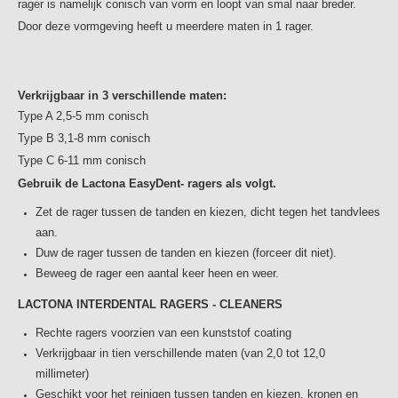
een extra lang borstelgedeelte voor een optimale
rager is namelijk conisch van vorm en loopt van smal naar breder.
reiniging. De Lactona Easydent ragers hebben een conisch
Door deze vormgeving heeft u meerdere maten in 1 rager.
borstelgedeelte. Deze zijn ideaal voor gebruikers van
verschillende maten ragers. Het draad van alle Lactona
ragers is voorzien van een stevige kunststof coating om te
Verkrijgbaar in 3 verschillende maten:
voorkomen dat het ragen bij amalgaamvullingen of
Type A 2,5-5 mm conisch
gevoelige tanden een "stroomeffect" geeft.
Type B 3,1-8 mm conisch
Verkrijgbaar in 10 verschillende maten
Type C 6-11 mm conisch
Gebruik de Lactona EasyDent- ragers als volgt.
XXX-Small 2,0 mm
XX-Small long 2,5 mm
Zet de rager tussen de tanden en kiezen, dicht tegen het tandvlees
XX-Small short 2,5 mm
aan.
X-Small 3,1 mm
Duw de rager tussen de tanden en kiezen (forceer dit niet).
Small 4,0 mm
Beweeg de rager een aantal keer heen en weer.
Medium 5,0 mm
LACTONA INTERDENTAL RAGERS - CLEANERS
Large Medium 6,5 mm
Rechte ragers voorzien van een kunststof coating
Large 8,0 mm
Verkrijgbaar in tien verschillende maten (van 2,0 tot 12,0
X-Large 10,0 mm
millimeter)
XX-Large 12,0 mm
Geschikt voor het reinigen tussen tanden en kiezen, kronen en