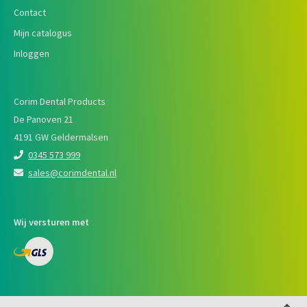
Contact
Mijn catalogus
Inloggen
Corim Dental Products
De Panoven 21
4191 GW Geldermalsen
0345 573 999
sales@corimdental.nl
Wij versturen met