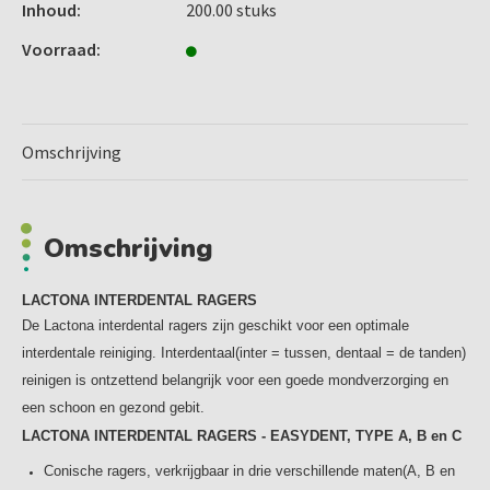
Inhoud:
200.00 stuks
EasyDent- ragers ideaal voor gebruikers van verschillende
maten Lactona- ragers.
Het borstelgedeelte van de Lactona
Voorraad:
EasyDent- ragers bestaat uit een hechte implant van
zachte, stevige nylonfilamenten. De draad is voorzien van
een kunststofcoating, voor een aangenaam gebruik. Ideaal
voor het reinigen van interdentale ruimtes, kroon- en
Omschrijving
brugwerk, implantaten en orthodontische apparatuur
(vaste beugels). Door de conische vormgeving zijn Lactona
EasyDent- ragers ideaal voor gebruikers van verschillende
Omschrijving
maten Lactona- ragers. De EasyDent rager is namelijk
conisch van vorm en loopt van smal naar breder. Door deze
LACTONA INTERDENTAL RAGERS
vormgeving heeft u meerdere maten in 1 rager.
De Lactona interdental ragers zijn geschikt voor een optimale
interdentale reiniging. Interdentaal(inter = tussen, dentaal = de tanden)
reinigen is ontzettend belangrijk voor een goede mondverzorging en
Verkrijgbaar in 3 verschillende maten:
een schoon en gezond gebit.
Type A 2,5-5 mm conisch
LACTONA INTERDENTAL RAGERS - EASYDENT, TYPE A, B en C
Type B 3,1-8 mm conisch
Type C 6-11 mm conisch
Conische ragers, verkrijgbaar in drie verschillende maten(A, B en