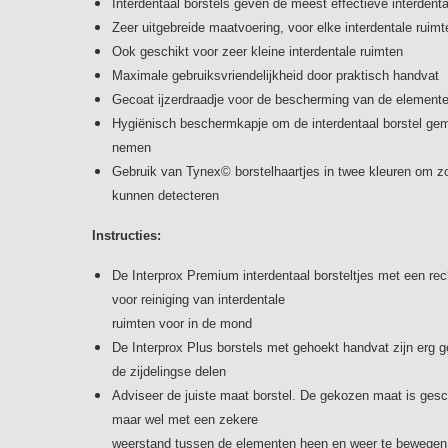
Interdentaal borstels geven de meest effectieve interdenta
Zeer uitgebreide maatvoering, voor elke interdentale ruimt
Ook geschikt voor zeer kleine interdentale ruimten
Maximale gebruiksvriendelijkheid door praktisch handvat
Gecoat ijzerdraadje voor de bescherming van de elementen
Hygiënisch beschermkapje om de interdentaal borstel gem
nemen
Gebruik van Tynex© borstelhaartjes in twee kleuren om zo
kunnen detecteren
Instructies:
De Interprox Premium interdentaal borsteltjes met een rec
voor reiniging van interdentale
ruimten voor in de mond
De Interprox Plus borstels met gehoekt handvat zijn erg ge
de zijdelingse delen
Adviseer de juiste maat borstel. De gekozen maat is gesch
maar wel met een zekere
weerstand tussen de elementen heen en weer te bewegen