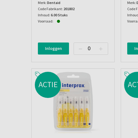
Merk:
Dentaid
Merk:
Code Fabrikant:
201802
Code F
Inhoud:
6.00 Stuks
Inhoud
Voorraad:
Voorra
Inloggen
I
ACTIE
AC