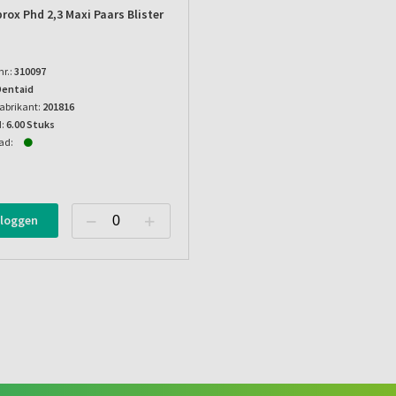
prox Phd 2,3 Maxi Paars Blister
nr.:
310097
Dentaid
abrikant:
201816
:
6.00 Stuks
ad:
nloggen