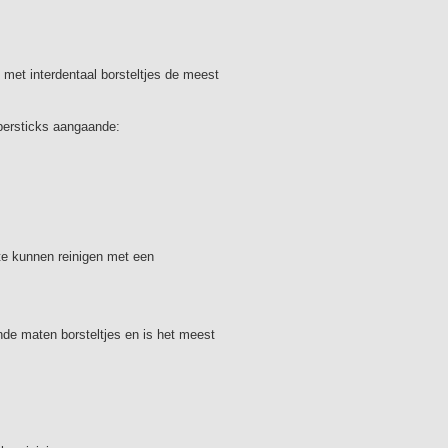
Ook geschikt voor zeer 
Maximale gebruiksvriend
Gecoat ijzerdraadje voo
n met interdentaal borsteltjes de meest
implantaten
Hygiënisch beschermkap
ubbersticks aangaande:
bergen en mee te neme
Gebruik van Tynex© bor
als bloeding goed te k
Instructies:
te kunnen reinigen met een
De Interprox Premium in
het meest geschikt voor
ruimten voor in de mon
De Interprox Plus borst
nde maten borsteltjes en is het meest
interdentale ruimten in 
Adviseer de juiste maat 
borsteltje gemakkelijk
weerstand tussen de el