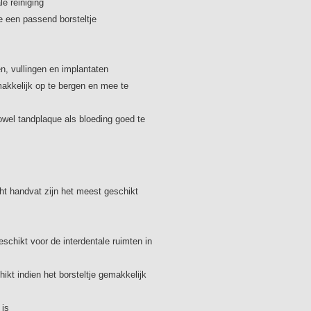
le reiniging
Interprox premium assor
e een passend borsteltje
De Interprox Premium best
diameter van 1,9 mm naar 6
beschermkapje om de bors
, vullingen en implantaten
akkelijk op te bergen en mee te
Het assortiment van de I
wel tandplaque als bloeding goed te
Interprox Nano
(r
Interprox Super Micro
(o
Interprox Micro
(g
ht handvat zijn het meest geschikt
Interprox Mini Conical
(R
Interprox Mini
(g
schikt voor de interdentale ruimten in
Interprox Cylindrical
(w
ikt indien het borsteltje gemakkelijk
Interprox Conisch
(b
Interprox Maxi
(p
 is