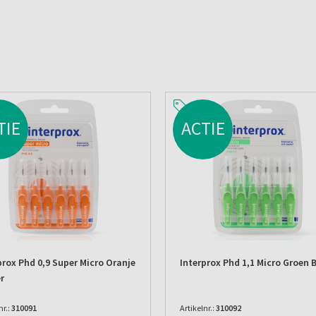
TIE
ACTIE
prox Phd 0,9 Super Micro Oranje
Interprox Phd 1,1 Micro Groen B
er
nr.:
310091
Artikelnr.:
310092