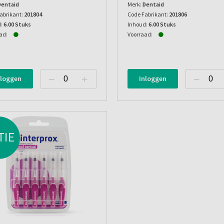
Dentaid
Merk:
Dentaid
abrikant:
201804
Code Fabrikant:
201806
:
6.00 Stuks
Inhoud:
6.00 Stuks
ad:
Voorraad:
nloggen
Inloggen
TIE