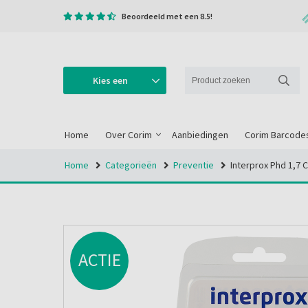
Beoordeeld met een 8.5!
Kies een
categorie
Home
Over Corim
Aanbiedingen
Corim Barcode
Home
Categorieën
Preventie
Interprox Phd 1,7 C
ACTIE