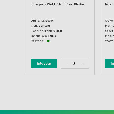
Interprox Phd 1,4 Mini Geel Blister
Inter
Artikelnr.:
310094
Artikel
Merk:
Dentaid
Merk:
Code Fabrikant:
201808
Code F
Inhoud:
6.00 Stuks
Inhoud
Voorraad:
Voorra
Inloggen
I