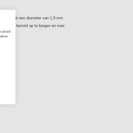
steltjes met een diameter van 1,9 mm
je om de borstel op te bergen en mee
onalised
ookies