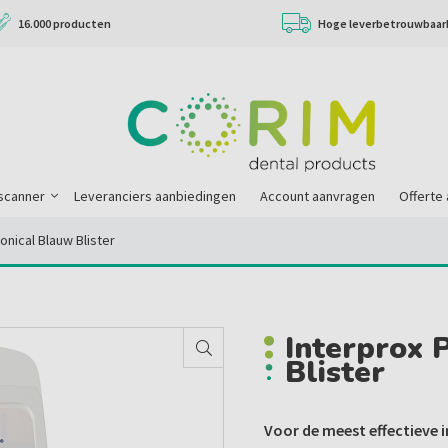
16.000 producten
Hoge leverbetrouwbaar
scanner
Leveranciers aanbiedingen
Account aanvragen
Offerte
onical Blauw Blister
Interprox 
Blister
Voor de meest effectieve 