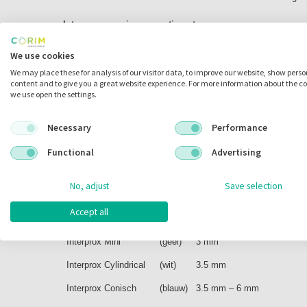
Interprox premium assortiment
De Interprox Premium bestaat uit een assortiment met 8 bor
We use cookies
naar 6 mm. Elke Interprox heeft een hygiënisch beschermkap
We may place these for analysis of our visitor data, to improve our website, show pers
te nemen.
content and to give you a great website experience. For more information about the c
we use open the settings.
Het assortiment van de Interprox Premium
Necessary
Performance
Interprox Nano
(roze)
1.9 mm
Functional
Advertising
Interprox Super Micro
(oranje)
2 mm
No, adjust
Save selection
Interprox Micro
(groen)
2.4 mm
Accept all
Interprox Mini Conical
(Rood)
2-4 mm
Interprox Mini
(geel)
3 mm
Interprox Cylindrical
(wit)
3.5 mm
Interprox Conisch
(blauw)
3.5 mm – 6 mm