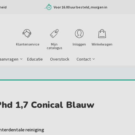
heid
Voor 16.00 uur besteld, morgen in
huis
Klantenservice
Mijn
Inloggen
Winkelwagen
catalogus
 aanvragen
Educatie
Overstock
Contact
Phd 1,7 Conical Blauw
interdentale reiniging