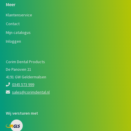
Meer
Klantenservice
Contact
Mijn catalogus
Inloggen
Corim Dental Products
De Panoven 21
4191 GW Geldermalsen
0345 573 999
sales@corimdental.nl
Wij versturen met