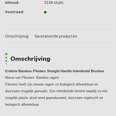
Inhoud:
32.00 stuks
word hij geleverd in een 100% gerecycled biologisch
afbreekbare verpakking.
Voorraad:
U kunt de maat kiezen die het beste past bij uw gebit voor
de optimale mondverzorging. De ragers zijn makkelijk en
hygiënisch mee te nemen door het borstelkapje dat op de
Omschrijving
Gerelateerde producten
rager zit.
De Bamboo Piksters Straight Handle worden geleverd per
Omschrijving
32 stuks en zijn verkrijgbaar in de volgende maten:
00 Roze (XX-fine)
Erskine Bamboo Piksters Straight Handle Interdental Brushes
0 Donkergrijs (X-fine)
Nieuw van Piksters: Bamboo ragers
1 Paars (fine)
Piksters heeft zijn nieuwe ragers zo biologisch afbreekbaar en
2 Lichtgrijs (fine regular)
duurzaam mogelijk gemaakt. Een interdentale borstel waarbij zo min
3 Geel (regular)
mogelijk plastic afval word geproduceerd, duurzaam ingekocht en
4 Rood (regular large)
biologisch afbreekbaar.
5 Blauw (large)
6 Groen (x-large)