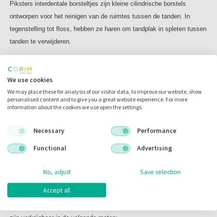
Piksters interdentale borsteltjes zijn kleine cilindrische borstels
Assorted --> Alle maten eenmaal
ontworpen voor het reinigen van de ruimtes tussen de tanden. In
Erskine Piksters
tegenstelling tot floss, hebben ze haren om tandplak in spleten tussen
Erskine Piksters is een Australisch merk en nummer 1 op
tanden te verwijderen.
het gebied van interdentale borstels. Het merk bestaat al
21 jaar en is opgericht door een voormalig tandarts. Erskine
De Bamboe Piksters heeft een langere steel en is gemakkelijk vast te
ontwikkelt en vervaardigt innovatieve tandheelkundige
We use cookies
houden, hij biedt de gebruiker daardoor een betere grip. De rager is
producten zoals tandenborstels, flosapparaten en
We may place these for analysis of our visitor data, to improve our website, show
100% duurzaam en biologisch afbreekbaar. Het handvat is gemaakt
interdentale borstels. Alles gericht op een optimale
personalised content and to give you a great website experience. For more
gezonde mondverzorging.
van bamboe. De kleurtip en de borstelkap zijn gemaakt van speciale
information about the cookies we use open the settings.
polymeer van maiskolven zonder ruwe oliën. Daarnaast word hij
geleverd in een 100% gerecycled biologisch afbreekbare verpakking.
Necessary
Performance
Functional
Advertising
U kunt de maat kiezen die het beste past bij uw gebit voor de optimale
mondverzorging. De ragers zijn makkelijk en hygiënisch mee te
No, adjust
Save selection
nemen door het borstelkapje dat op de rager zit.
Accept all
De Bamboo Piksters Straight Handle worden geleverd per 32 stuks en