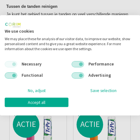
Tussen de tanden reinigen
Je kunt het gebied tussen je tanden op veel verschillende manieren
reinigen. Welk reinigingsproduct je kiest, hangt af van de ruimte
We use cookies
tussen je tanden en je persoonlijke voorkeur. TePe biedt verschillende
We may place these for analysis of our visitor data, to improve our website, show
soorten ragers, tandenstokers en floss voor een optimale reiniging
personalised content and to give you a great website experience. For more
tussen je tanden.
information about the cookies we use open the settings.
Speciale producten
TePe heeft speciale producten ontwikkeld om het reinigen van o.a.
Necessary
Performance
verstandskiezen, implantaten of beugels te vergemakkelijken.
Functional
Advertising
No, adjust
Save selection
Gerelateerde producten
Accept all
ACTIE
ACTIE