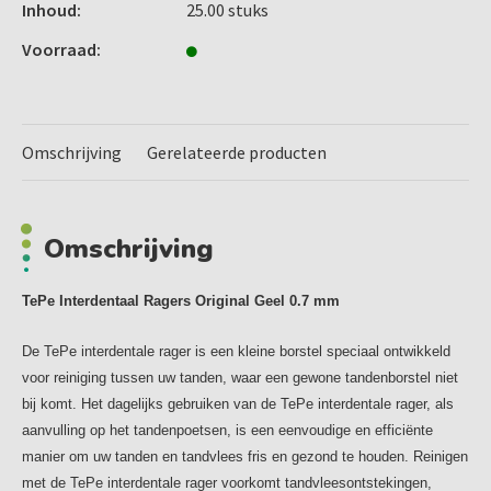
negen met kleur gecodeerde maten
Inhoud:
25.00 stuks
plastic gecoate metaaldraad
Voorraad:
efficiënte reiniging van implantaten en vaste
orthodontische apparatuur
gebruiksvriendelijk handvat
De TePe Interdentale rager is:
Omschrijving
Gerelateerde producten
* Ergonomisch in gebruik
* Met een kunststof ommantelde metalen draad
* Heeft een borstel en handvat uit één stuk
Omschrijving
Blisterverpakking a 25 stuks
TePe Interdentaal Ragers Original Geel 0.7 mm
Over TePe
TePe is een familiebedrijf uit Zweden dat sinds 1965
De TePe interdentale rager is een kleine borstel speciaal ontwikkeld
mondhygiëneproducten produceert. De missie van TePe is
voor reiniging tussen uw tanden, waar een gewone tandenborstel niet
"We care for healthy smiles’. Ze zijn trots op het feit dat
bij komt. Het dagelijks gebruiken van de TePe interdentale rager, als
hun producten zorgen voor een verbeterde mondhygiëne
aanvulling op het tandenpoetsen, is een eenvoudige en efficiënte
en gezondheid van mensen over de gehele wereld.TePe
manier om uw tanden en tandvlees fris en gezond te houden. Reinigen
biedt een breed assortiment voor het gezond houden van je
met de TePe interdentale rager voorkomt tandvleesontstekingen,