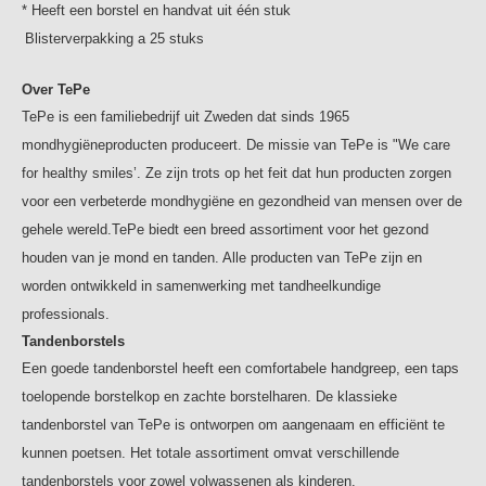
van o.a. verstandskiezen, implantaten of beugels te
* Heeft een borstel en handvat uit één stuk
vergemakkelijken.
Blisterverpakking a 25 stuks
Over TePe
TePe is een familiebedrijf uit Zweden dat sinds 1965
mondhygiëneproducten produceert. De missie van TePe is "We care
for healthy smiles’. Ze zijn trots op het feit dat hun producten zorgen
voor een verbeterde mondhygiëne en gezondheid van mensen over de
gehele wereld.TePe biedt een breed assortiment voor het gezond
houden van je mond en tanden. Alle producten van TePe zijn en
worden ontwikkeld in samenwerking met tandheelkundige
professionals.
Tandenborstels
Een goede tandenborstel heeft een comfortabele handgreep, een taps
toelopende borstelkop en zachte borstelharen. De klassieke
tandenborstel van TePe is ontworpen om aangenaam en efficiënt te
kunnen poetsen. Het totale assortiment omvat verschillende
tandenborstels voor zowel volwassenen als kinderen.