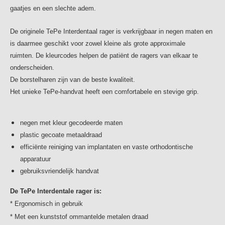
mond en tanden. Alle producten van TePe zijn en worden
gaatjes en een slechte adem.
ontwikkeld in samenwerking met tandheelkundige
professionals.
De originele TePe Interdentaal rager is verkrijgbaar in negen maten en
Tandenborstels
is daarmee geschikt voor zowel kleine als grote approximale
Een goede tandenborstel heeft een comfortabele
ruimten. De kleurcodes helpen de patiënt de ragers van elkaar te
handgreep, een taps toelopende borstelkop en zachte
onderscheiden.
borstelharen. De klassieke tandenborstel van TePe is
De borstelharen zijn van de beste kwaliteit.
ontworpen om aangenaam en efficiënt te kunnen poetsen.
Het unieke TePe-handvat heeft een comfortabele en stevige grip.
Het totale assortiment omvat verschillende
tandenborstels voor zowel volwassenen als kinderen.
Tussen de tanden reinigen
negen met kleur gecodeerde maten
Je kunt het gebied tussen je tanden op veel verschillende
plastic gecoate metaaldraad
manieren reinigen. Welk reinigingsproduct je kiest, hangt
efficiënte reiniging van implantaten en vaste orthodontische
af van de ruimte tussen je tanden en je persoonlijke
apparatuur
voorkeur. TePe biedt verschillende soorten
gebruiksvriendelijk handvat
ragers, tandenstokers en floss voor een optimale reiniging
De TePe Interdentale rager is:
tussen je tanden.
* Ergonomisch in gebruik
Speciale producten
TePe heeft speciale producten ontwikkeld om het reinigen
* Met een kunststof ommantelde metalen draad