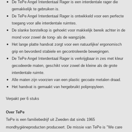
handgreep, een taps toelopende borstelkop en zachte
De TePe Angel Interdentaal Rager is een interdentale rager die
borstelharen. De klassieke tandenborstel van TePe is
gemakkelijk te gebruiken is.
ontworpen om aangenaam en efficiënt te kunnen poetsen.
De TePe Angel Interdentaal Rager is ontwikkeld voor een perfecte
Het totale assortiment omvat verschillende
toegang voor alle interdentale ruimtes.
tandenborstels voor zowel volwassenen als kinderen.
De slanke borstelkop is gehoekt voor makkelijk bereik achter in de
Tussen de tanden reinigen
mond voor zowel de tong- als de wangzijde.
Je kunt het gebied tussen je tanden op veel verschillende
Het lange platte handvat zorgt voor een natuurlijke/ ergonomisch
manieren reinigen. Welk reinigingsproduct je kiest, hangt
grip en bevorderd stabiele en gecontroleerde bewegingen.
af van de ruimte tussen je tanden en je persoonlijke
De TePe Angel Interdentaal Rager is verkrijgbaar in zes met kleur
voorkeur. TePe biedt verschillende soorten
gecodeerde maten, geschikt voor zowel de kleine als de grote
ragers, tandenstokers en floss voor een optimale reiniging
interdentale ruimte.
tussen je tanden.
Alle maten zijn voorzien van een plastic gecoate metalen draad.
Speciale producten
Het handvat is gemaakt van hergebruikt polipropyleen.
TePe heeft speciale producten ontwikkeld om het reinigen
van o.a. verstandskiezen, implantaten of beugels te
Verpakt per 6 stuks
vergemakkelijken.
Over TePe
TePe is een familiebedrijf uit Zweden dat sinds 1965
mondhygiëneproducten produceert. De missie van TePe is "We care