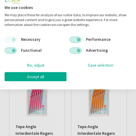
We use cookies
Speciale producten
We may place these for analysis of our visitor data, to improve our website, show
TePe heeft speciale producten ontwikkeld om het reinigen van o.a.
personalised content and to give you a great website experience. For more
verstandskiezen, implantaten of beugels te vergemakkelijken.
information about the cookies we use open the settings.
Necessary
Performance
Gerelateerde producten
Functional
Advertising
No, adjust
Save selection
ACTIE
ACTIE
Accept all
Tepe Angle
Tepe Angle
Interdentale Ragers
Interdentale Ragers