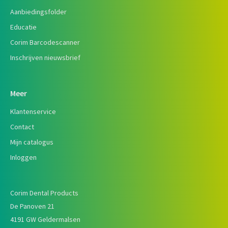
Aanbiedingsfolder
Educatie
Corim Barcodescanner
Inschrijven nieuwsbrief
Meer
Klantenservice
Contact
Mijn catalogus
Inloggen
Corim Dental Products
De Panoven 21
4191 GW Geldermalsen