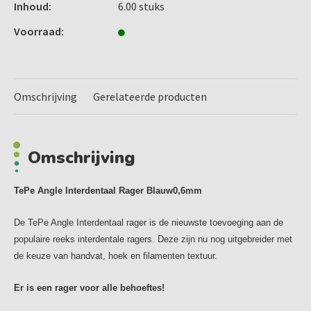
kleine als de grote interdentale ruimte.
Inhoud:
6.00 stuks
Alle maten zijn voorzien van een plastic gecoate
Voorraad:
metalen draad.
Het handvat is gemaakt van hergebruikt polipropyleen.
Verpakt per 6 stuks
Omschrijving
Gerelateerde producten
Over TePe
TePe is een familiebedrijf uit Zweden dat sinds 1965
mondhygiëneproducten produceert. De missie van TePe is
Omschrijving
"We care for healthy smiles’. Ze zijn trots op het feit dat
hun producten zorgen voor een verbeterde mondhygiëne
TePe Angle Interdentaal Rager Blauw0,6mm
en gezondheid van mensen over de gehele wereld.TePe
biedt een breed assortiment voor het gezond houden van je
De TePe Angle Interdentaal rager is de nieuwste toevoeging aan de
mond en tanden. Alle producten van TePe zijn en worden
populaire reeks interdentale ragers. Deze zijn nu nog uitgebreider met
ontwikkeld in samenwerking met tandheelkundige
de keuze van handvat, hoek en filamenten textuur.
professionals.
Tandenborstels
Er is een rager voor alle behoeftes!
Een goede tandenborstel heeft een comfortabele