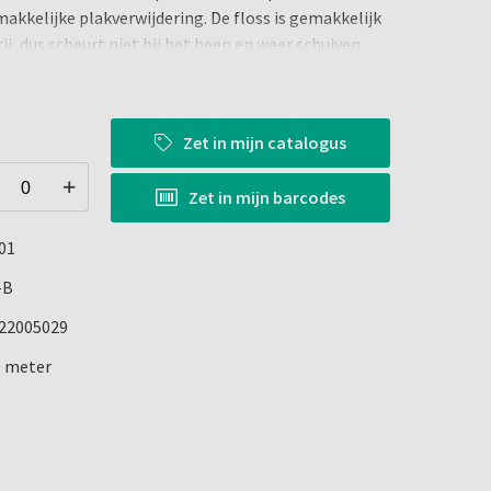
kkelijke plakverwijdering. De floss is gemakkelijk
rij, dus scheurt niet bij het heen en weer schuiven
Zet in
mijn catalogus
ss. Snijd een stuk van ongeveer 45 cm af. Gebruik
choon stukje flossdraad. Wikkel een lang stuk
Zet in
mijn barcodes
 of wijsvinger van de ene hand, links of rechts, en
flossdraad om de middel- of wijsvinger van de andere
01
-B
tussen de tanden. Breng de flossdraad voorzichtig in
ussen de tanden en pas op dat je deze er niet te
22005029
0 meter
 de flossdraad een C-vorm om de tand heen. Trek
lossdraad vanaf de tandvleeslijn omhoog naar de
r. Wikkel na elke tand een nieuw stukje flossdraad
 ene hand en wikkel ondertussen het gebruikte stukje