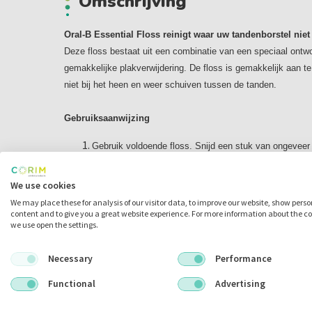
Omschrijving
Oral-B Essential Floss reinigt waar uw tandenborstel niet
Deze floss bestaat uit een combinatie van een speciaal ontw
gemakkelijke plakverwijdering. De floss is gemakkelijk aan te 
niet bij het heen en weer schuiven tussen de tanden.
Gebruiksaanwijzing
Gebruik voldoende floss. Snijd een stuk van ongeveer
schoon stukje flossdraad. Wikkel een lang stuk flossd
ene hand, links of rechts, en wikkel een kort stuk flo
We use cookies
de andere hand;
We may place these for analysis of our visitor data, to improve our website, show pers
Breng de flossdraad tussen de tanden. Breng de flossd
content and to give you a great website experience. For more information about the c
we use open the settings.
zigzagbeweging tussen de tanden en pas op dat je deze
Maak een C. Maak met de flossdraad een C-vorm om d
Necessary
Performance
flossdraad vanaf de tandvleeslijn omhoog naar de rand
Rol de flossdraad door. Wikkel na elke tand een nieuw
Functional
Advertising
de ene hand en wikkel ondertussen het gebruikte stuk