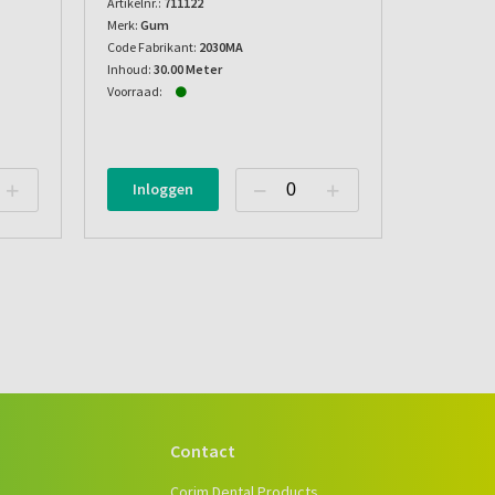
Artikelnr.:
711122
Merk:
Gum
Code Fabrikant:
2030MA
Inhoud:
30.00 Meter
Voorraad:
Inloggen
Contact
e
Corim Dental Products