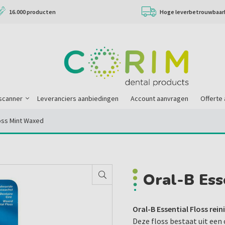
16.000 producten
Hoge leverbetrouwbaar
scanner
Leveranciers aanbiedingen
Account aanvragen
Offerte
loss Mint Waxed
Oral-B Ess
Oral-B Essential Floss rei
Deze floss bestaat uit een