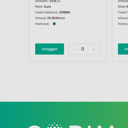
Artikelnr.:
014171
Artikel
Merk:
Gum
Merk:
Code Fabrikant:
2040MA
Code F
Inhoud:
30.00 Meter
Inhoud
Voorraad:
Voorra
Inloggen
I