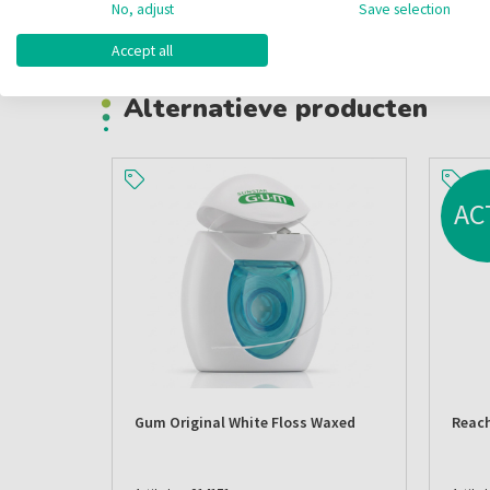
andere hand. Begeleid de draad met je duim;
No, adjust
Save selection
Floss aan beide kanten. Vergeet niet om beide kanten 
Accept all
Alternatieve producten
AC
Gum Original White Floss Waxed
Reach