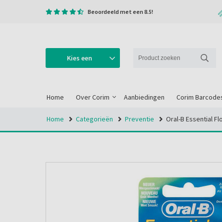
Beoordeeld met een 8.5!
Kies een
categorie
Home
Over Corim
Aanbiedingen
Corim Barcode
Home
Categorieën
Preventie
Oral-B Essential F