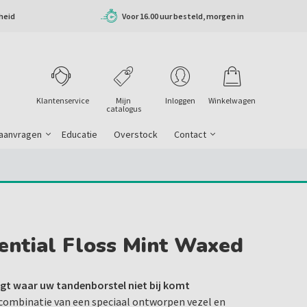
heid
Voor 16.00 uur besteld, morgen in
huis
Klantenservice
Mijn
Inloggen
Winkelwagen
catalogus
 aanvragen
Educatie
Overstock
Contact
ential Floss Mint Waxed
nigt waar uw tandenborstel niet bij komt
 combinatie van een speciaal ontworpen vezel en