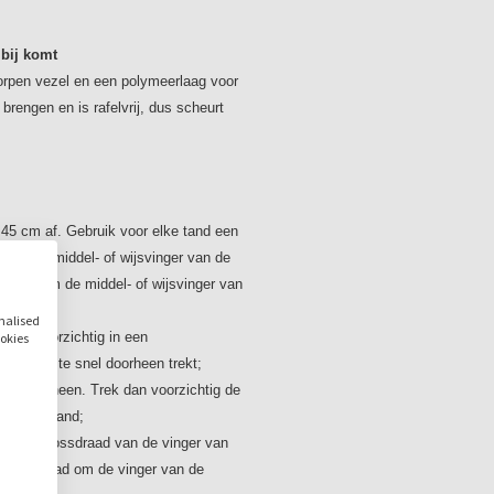
flosdraad om de ving
duim;
 bij komt
Floss aan beide kant
orpen vezel en een polymeerlaag voor
flossen.
brengen en is rafelvrij, dus scheurt
 45 cm af. Gebruik voor elke tand een
raad om middel- of wijsvinger van de
ssdraad om de middel- of wijsvinger van
onalised
raad voorzichtig in een
ookies
 er niet te snel doorheen trekt;
e tand heen. Trek dan voorzichtig de
 van de tand;
 stukje flossdraad van de vinger van
je flosdraad om de vinger van de