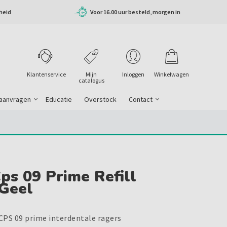
heid
Voor 16.00 uur besteld, morgen in
huis
Klantenservice
Mijn
Inloggen
Winkelwagen
catalogus
 aanvragen
Educatie
Overstock
Contact
ps 09 Prime Refill
Geel
CPS 09 prime interdentale ragers