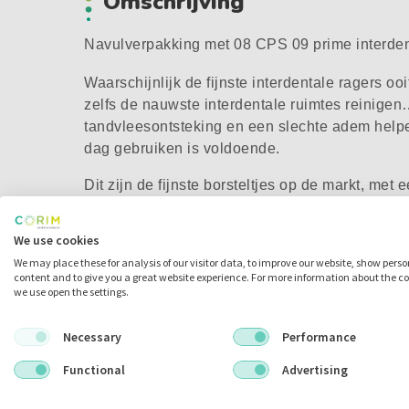
Omschrijving
Navulverpakking met 08 CPS 09 prime interden
Waarschijnlijk de fijnste interdentale ragers o
zelfs de nauwste interdentale ruimtes reinig
tandvleesontsteking en een slechte adem hel
dag gebruiken is voldoende.
Dit zijn de fijnste borsteltjes op de markt, me
duurzaamheid. Een CPS 09 prime is de op één 
ragers en past in de wat grotere ruimtes. Dankz
We use cookies
persoonlijke favoriete houder gebruikt worden 
We may place these for analysis of our visitor data, to improve our website, show pers
makkelijke en effectieve preventie van gaatjes 
content and to give you a great website experience. For more information about the c
we use open the settings.
en parodontitis. Door de hoge kwaliteit van de
reinigingsbeweging voldoende: eenmaal erin en 
Necessary
Performance
Gepatenteerd chirurgisch draad voor de kl
Functional
Advertising
Ultrafijne borstelharen met een waaiereffe
Gaat lang mee