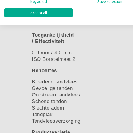
Kliksysteem voor alle houders
No, adjust
Save selection
Kleur
Accept all
Geel
Toegankelijkheid
/ Effectiviteit
0.9 mm / 4.0 mm
ISO Borstelmaat 2
Behoeftes
Bloedend tandvlees
Gevoelige tanden
Ontstoken tandvlees
Schone tanden
Slechte adem
Tandplak
Tandvleesverzorging
Productvariatie