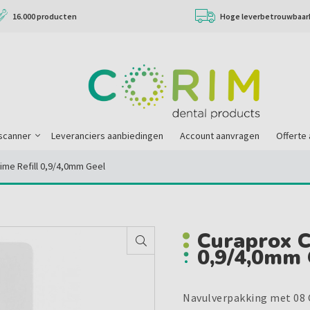
16.000 producten
Hoge leverbetrouwbaar
scanner
Leveranciers aanbiedingen
Account aanvragen
Offerte
ime Refill 0,9/4,0mm Geel
Curaprox C
0,9/4,0mm 
Navulverpakking met 08 