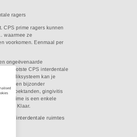
Kleur
Geel
tale ragers
Toegankelijkheid
oit. CPS prime ragers kunnen
/ Effectiviteit
en… waarmee ze
pen voorkomen. Eenmaal per
0.9 mm / 4.0 mm
ISO Borstelmaat 2
t een ongeëvenaarde
Behoeftes
na grootste CPS interdentale
ij het kliksysteem kan je
Bloedend tandvlees
- voor een bijzonder
Gevoelige tanden
onalised
in de hoektanden, gingivitis
Ontstoken tandvlees
ookies
 CPS prime is een enkele
Schone tanden
eruit. Klaar.
Slechte adem
Tandplak
einste interdentale ruimtes
Tandvleesverzorging
ct
Productvariatie