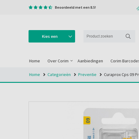
Beoordeeld met een 8.5!
Kies een
categorie
Home
Over Corim
Aanbiedingen
Corim Barcode
Home
Categorieën
Preventie
Curaprox Cps 09 Pr