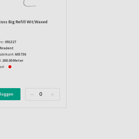
loss Big Refill Wit/waxed
nr.:
091327
Miradent
abrikant:
605736
:
200.00 Meter
ad:
nloggen