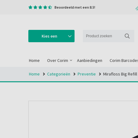
Beoordeeld met een 8.5!
Kies een
categorie
Home
Over Corim
Aanbiedingen
Corim Barcode
Home
Categorieën
Preventie
Mirafloss Big Refi