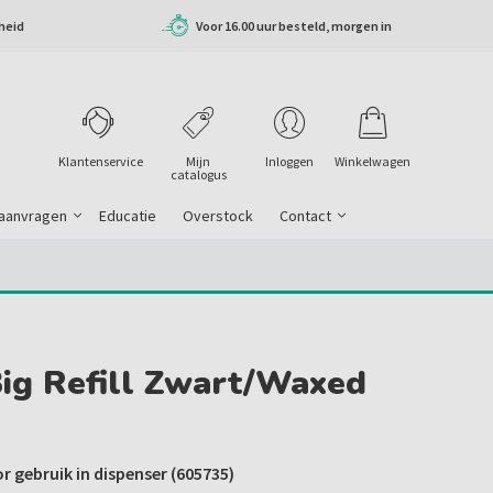
heid
Voor 16.00 uur besteld, morgen in
huis
Klantenservice
Mijn
Inloggen
Winkelwagen
catalogus
 aanvragen
Educatie
Overstock
Contact
Big Refill Zwart/waxed
or gebruik in dispenser (605735)