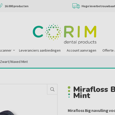
16.000 producten
Hoge leverbetrouwbaar
scanner
Leveranciers aanbiedingen
Account aanvragen
Offerte
ll Zwart/waxed Mint
Mirafloss 
Mint
Mirafloss Big navulling vo