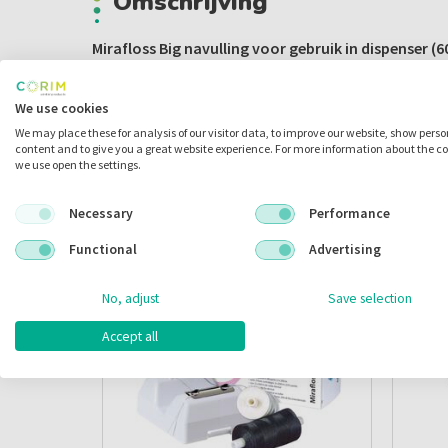
Omschrijving
Mirafloss Big navulling voor gebruik in dispenser (6
- Ideaal voor professioneel gebruik in de praktijk
We use cookies
We may place these for analysis of our visitor data, to improve our website, show pers
Inhoud:
content and to give you a great website experience. For more information about the c
200 meter zwart/waxed mint
we use open the settings.
Necessary
Performance
Gerelateerde producten
Functional
Advertising
No, adjust
Save selection
Accept all