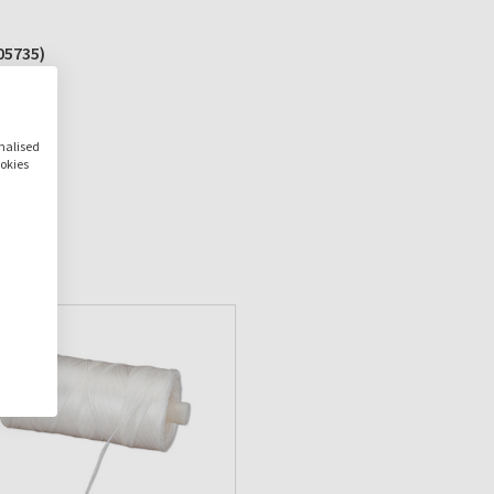
05735)
onalised
ookies