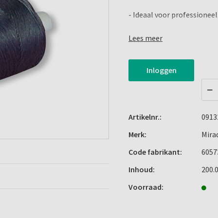
- Ideaal voor professioneel
Inhoud:
Lees meer
200 meter zwart/waxed mi
Inloggen
Artikelnr.:
0913
Merk:
Mira
Code fabrikant:
6057
Inhoud:
200.
Voorraad: