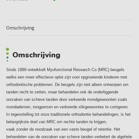
MYOBRACE VOOR KINDEREN
Op de leeftijd van 6-10 jaar krijgen kinderen hun eerste
permanente tanden. In deze fase kunnen de tanden al
Omschrijving
scheef gaan groeien
en kaken zich niet goed ontwikkelen. Gewoonten zoals
mondademen en verkeerde lip- en tongfunctie zijn de
Omschrijving
grootste oorzaak van scheve
tanden en onderontwikkelde kaken. Onderzoek wijst uit
dat, indien deze problemen blijven bestaan in het
Sinds 1989 ontwikkelt Myofunctional Research Co (MRC) beugels
permanente gebit,
welke een meer effectieve optie zijn voor opgroeiende kinderen met
dit vaak complexe orthodontische behandelingen tot
orthodontische problemen. De beugels zijn niet alleen ontworpen om
gevolg heeft. Beugels en het trekken van tanden/kiezen
tanden recht te zetten, maar behandelen ook de onderliggende
lossen deze problemen niet op en deze gewoonten dienen
oorzaken van scheve tanden door verkeerde mondgewoonten zoals
het best op een zo jong mogelijke leeftijd behandeld te
mondademen, tongpersen en verkeerde slikgewoontes te corrigeren.
worden. Zo gauw de oorzaken gecorrigeerd zijn, zal de
In tegenstelling tot onze traditionele orthodontie behandelingen, is het
natuurlijke groei en rechtstand van de tanden plaatsvinden.
belangrijkste doel van MRC om rechte tanden te krijgen,
Bij de myobrace for kids kan er in bepaalde gevallen gebruik
vaak zonder de noodzaak van een vaste beugel of retentie. Het
worden gemaakt van een boogverbreder (bent wire
behandelen van de oorzaken van scheve tanden verbetert de algehele