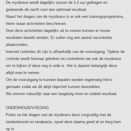
Poets na het dragen van de myobrace deze zorgvuldig met
De myobrace wordt dagelijks tussen de 1-2 uur gedragen en
de tandenborstel en tandpasta, spoel deze daarna goed af
gedurende de nacht voor een optimaal resultaat.
en berg hem op in
Naast het dragen van de myobrace is er ook een trainingsprogramma,
het beugelbakje. Gebruik nooit heet of kokend water,
hierin staan activiteiten beschreven.
hierdoor smelt de beugel.
Door deze activiteiten dagelijks uit te voeren kunnen er mooie
Maak ook het beugelbakje regelmatig schoon om
resultaten bereikt worden. Er zullen nog een aantal nacontroles
onaangename geurtjes te voorkomen. Soms kunnen er op
plaatsvinden,
de beugel blijvende witte plekjes
hoeveel controles dit zijn is afhankelijk van de vooruitgang. Tijdens de
zitten die niet direct weggepoetst kunnen worden. Dit is
controle wordt hiernaar gekeken en controleren we ook de myobrace
aanslag of tandsteen. Dit kan verwijderd worden door de
om te kijken of deze nog in orde is. Het is daarom belangrijk deze
beugel in een glas te
altijd mee te nemen.
leggen met een reinigingstablet. Natuurazijn met water
Om de vooruitgang te kunnen bepalen worden regelmatig foto’s
kan ook. Na ongeveer een half uur kan de beugel schoon
gemaakt zodat we dit altijd objectief kunnen beoordelen.
worden gepoetst met de
We streven natuurlijk naar een langdurig mooi en stabiel resultaat.
tandenborstel. Eventueel met wat tandpasta voor de
smaak.
ONDERHOUD/VOEDING
Poets na het dragen van de myobrace deze zorgvuldig met de
tandenborstel en tandpasta, spoel deze daarna goed af en berg hem
op in