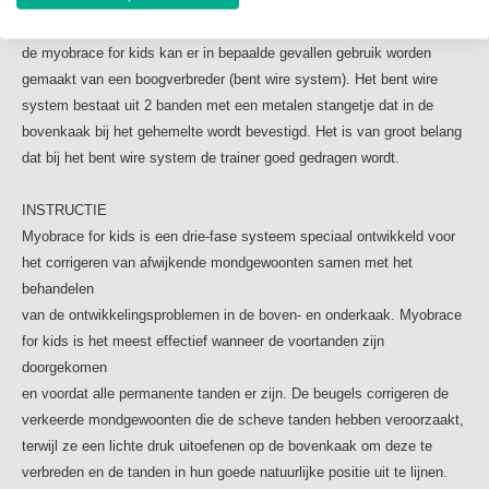
leeftijd behandeld te worden. Zo gauw de oorzaken gecorrigeerd zijn,
gedurende de nacht voor een optimaal resultaat.
zal de natuurlijke groei en rechtstand van de tanden plaatsvinden. Bij
Naast het dragen van de myobrace is er ook een
de myobrace for kids kan er in bepaalde gevallen gebruik worden
trainingsprogramma, hierin staan activiteiten beschreven.
gemaakt van een boogverbreder (bent wire system). Het bent wire
Door deze activiteiten dagelijks uit te voeren kunnen er
system bestaat uit 2 banden met een metalen stangetje dat in de
mooie resultaten bereikt worden. Er zullen nog een aantal
bovenkaak bij het gehemelte wordt bevestigd. Het is van groot belang
nacontroles plaatsvinden,
dat bij het bent wire system de trainer goed gedragen wordt.
hoeveel controles dit zijn is afhankelijk van de vooruitgang.
Tijdens de controle wordt hiernaar gekeken en controleren
INSTRUCTIE
we ook de myobrace
Myobrace for kids is een drie-fase systeem speciaal ontwikkeld voor
om te kijken of deze nog in orde is. Het is daarom belangrijk
het corrigeren van afwijkende mondgewoonten samen met het
deze altijd mee te nemen.
behandelen
Om de vooruitgang te kunnen bepalen worden regelmatig
van de ontwikkelingsproblemen in de boven- en onderkaak. Myobrace
foto’s gemaakt zodat we dit altijd objectief kunnen
for kids is het meest effectief wanneer de voortanden zijn
beoordelen.
doorgekomen
We streven natuurlijk naar een langdurig mooi en stabiel
en voordat alle permanente tanden er zijn. De beugels corrigeren de
resultaat.
verkeerde mondgewoonten die de scheve tanden hebben veroorzaakt,
terwijl ze een lichte druk uitoefenen op de bovenkaak om deze te
ONDERHOUD/VOEDING
verbreden en de tanden in hun goede natuurlijke positie uit te lijnen.