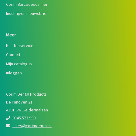
Corim Barcodescanner
Inschrijven nieuwsbrief
Meer
Klantenservice
Contact
Mijn catalogus
Inloggen
Corim Dental Products
De Panoven 21
4191 GW Geldermalsen
0345 573 999
sales@corimdental.nl