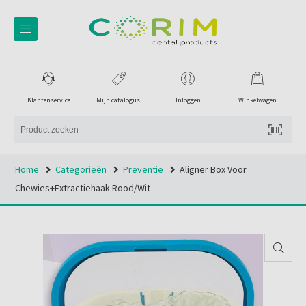
Klantenservice
Mijn catalogus
Inloggen
Winkelwagen
Home
Categorieën
Preventie
Aligner Box Voor
Chewies+extractiehaak Rood/wit