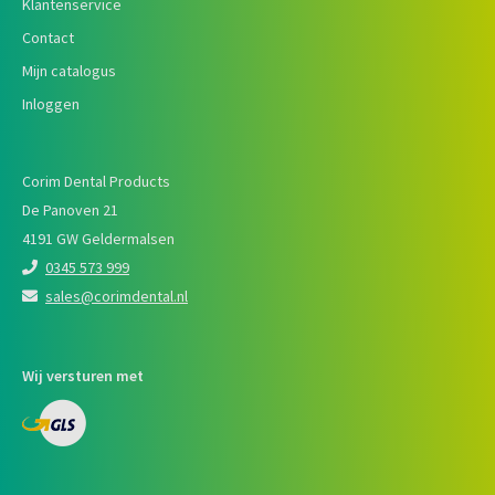
Klantenservice
Contact
Mijn catalogus
Inloggen
Corim Dental Products
De Panoven 21
4191 GW Geldermalsen
0345 573 999
sales@corimdental.nl
Wij versturen met