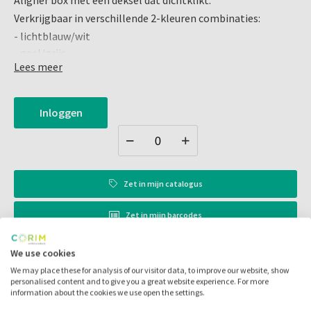
Aligner box met een deksel dat dichtklikt.
Verkrijgbaar in verschillende 2-kleuren combinaties:
- lichtblauw/wit
- geel/grijs
Lees meer
- zwart/grijs
- rood/wit
Met een spiegel en plaats voor de Chewie en extractie haak
Inloggen
Afmeting: 10x7,6x2 cm
Inhoud: 10 stuks
Zet in
mijn catalogus
Zet in
mijn barcodes
We use cookies
Artikelnr.:
026243
We may place these for analysis of our visitor data, to improve our website, show
personalised content and to give you a great website experience. For more
Merk:
Larident
information about the cookies we use open the settings.
Code fabrikant:
G345 R/W