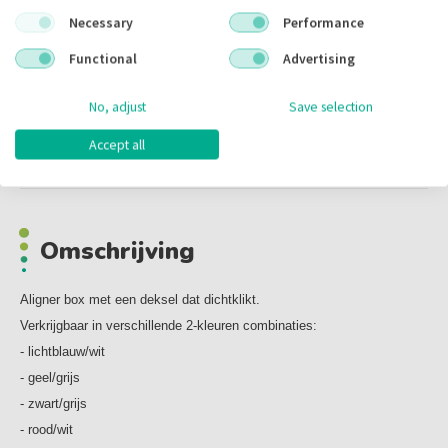
Necessary
Performance
Inhoud:
10.00 stuks
Functional
Advertising
Voorraad:
No, adjust
Save selection
Accept all
Omschrijving
Omschrijving
Aligner box met een deksel dat dichtklikt.
Verkrijgbaar in verschillende 2-kleuren combinaties:
- lichtblauw/wit
- geel/grijs
- zwart/grijs
- rood/wit